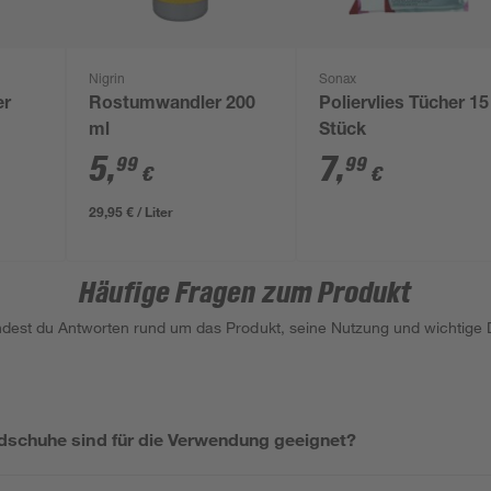
Nigrin
Sonax
er
Rostumwandler 200
Poliervlies Tücher 15
ml
Stück
5
,
7
,
99
99
€
€
29,95 € / Liter
Häufige Fragen zum Produkt
indest du Antworten rund um das Produkt, seine Nutzung und wichtige D
schuhe sind für die Verwendung geeignet?