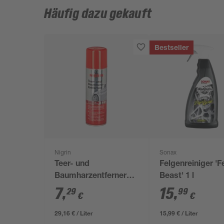
Häufig dazu gekauft
Bestseller
Nigrin
Sonax
Teer- und
Felgenreiniger 'F
Baumharzentferner
Beast' 1 l
250 ml
7
,
15
,
29
99
€
€
29,16 € / Liter
15,99 € / Liter