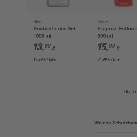
Nigrin
Sonax
Rostentferner-Gel
Flugrost-Entfern
1000 ml
500 ml
13
,
15
,
99
99
€
€
13,99 € / Liter
31,98 € / Liter
Hier f
Welche Schutzhand