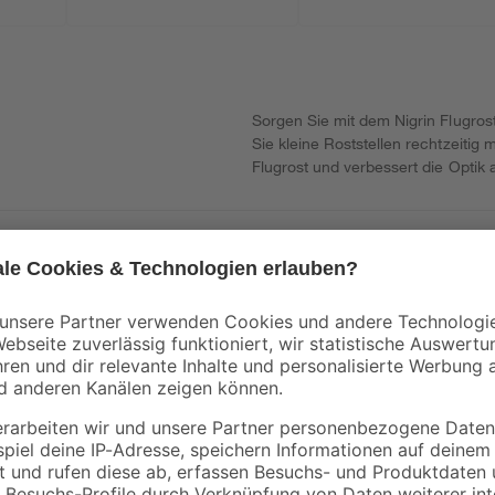
Sorgen Sie mit dem Nigrin Flugros
Sie kleine Roststellen rechtzeitig
Flugrost und verbessert die Optik 
er Haut und schwere Augenschäden.
erpackung oder Kennzeichnungsetikett bereithalten. Darf nicht in die H
bel / Dampf / Aerosol nicht einatmen. Nur im Freien oder in gut belü
Bei Berührung mit der Haut [oder dem Haar]: Alle kontaminierten Klei
inige Minuten lang behutsam mit Wasser spülen. Eventuell vorhandene
ehälter nur völlig restentleert der Wertstoffsammlung zuführen! Gr