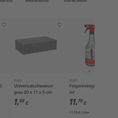
eservice
Miettransporter
Energie sparen
Nigrin
Nigrin
0
Universalschwamm
Felgenreiniger 1000
grau 20 x 11 x 5 cm
ml
1
,
11
,
99
79
€
€
11,79 € / Liter