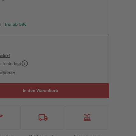
 |
frei ab 59€
sdorf
h hinterlegt
 Märkten
In den Warenkorb