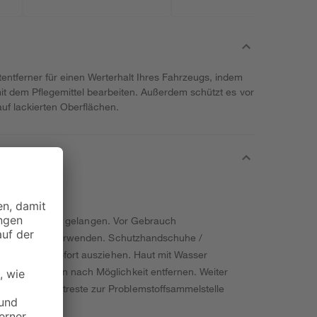
tentferner für einen Werterhalt Ihres Fahrzeugs, indem
 mit dem Pflegemittel bearbeiten. Außerdem schützt es vor
auf lackierten Oberflächen.
ände von Kindern gelangen. Vor Gebrauch
fteten Räumen verwenden. Schutzhandschuhe /
dungsstücke sofort ausziehen. Haut mit Wasser
 Kontaktlinsen nach Möglichkeit entfernen. Weiter
ößere Produktreste zur Problemstoffsammelstelle