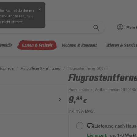
✕
ier kannst du deinen
, falls
Markt anpassen
r nicht stimmt.
Mein 
Sanitär
Garten & Freizeit
Wohnen & Haushalt
Wissen & Servic
topflege
/
Autopflege & -reinigung
/
Flugrostentferner 500 ml
Flugrostentfern
Produktdetails
| Artikelnummer
:
1910285
9
,
99
€
inkl. 19% MwSt.
Lieferung nach Haus
Lieferzeit:
ca. 1-3 Werk