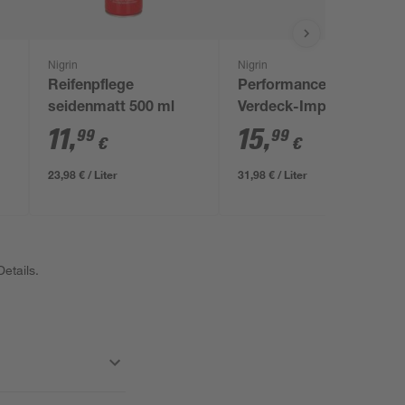
Nigrin
Nigrin
Reifenpflege
Performance
seidenmatt 500 ml
Verdeck-Imprägnierer
500 ml
11
,
15
,
99
99
€
€
23,98 € / Liter
31,98 € / Liter
etails.