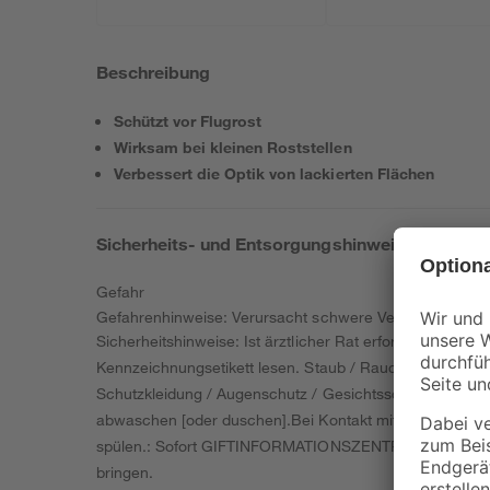
Beschreibung
Schützt vor Flugrost
Wirksam bei kleinen Roststellen
Verbessert die Optik von lackierten Flächen
Sicherheits- und Entsorgungshinweise
Gefahr
Gefahrenhinweise: Verursacht schwere Verätzungen d
Sicherheitshinweise: Ist ärztlicher Rat erforderlich, V
Kennzeichnungsetikett lesen. Staub / Rauch / Gas / Ne
Schutzkleidung / Augenschutz / Gesichtsschutz tragen. 
abwaschen [oder duschen].Bei Kontakt mit den Augen: E
spülen.: Sofort GIFTINFORMATIONSZENTRUM/Arzt anrufenB
bringen.