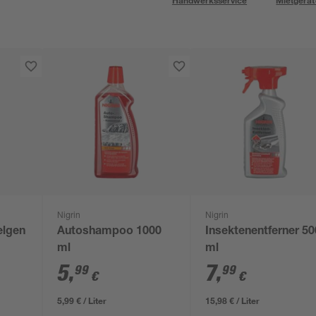
Handwerksservice
Mietgerät
Nigrin
Nigrin
elgen
Autoshampoo 1000
Insektenentferner 50
ml
ml
5
,
7
,
99
99
€
€
5,99 € / Liter
15,98 € / Liter