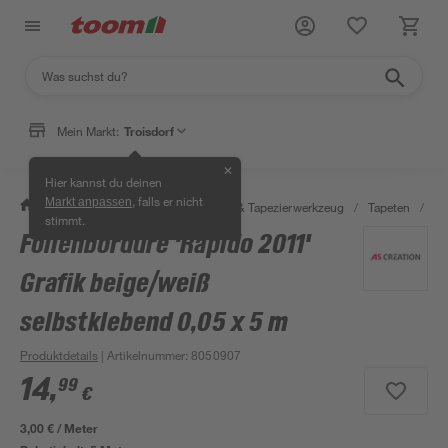
Mein Markt:
Troisdorf
✕
Hier kannst du deinen
, falls er nicht
Markt anpassen
/
Wohnen & Haushalt
/
Tapeten & Tapezierwerkzeug
/
Tapeten
/
Bo
stimmt.
Folienbordüre 'Rapido 2011'
Grafik beige/weiß
selbstklebend 0,05 x 5 m
Produktdetails
| Artikelnummer
:
8050907
14
,
99
€
3,00 € / Meter