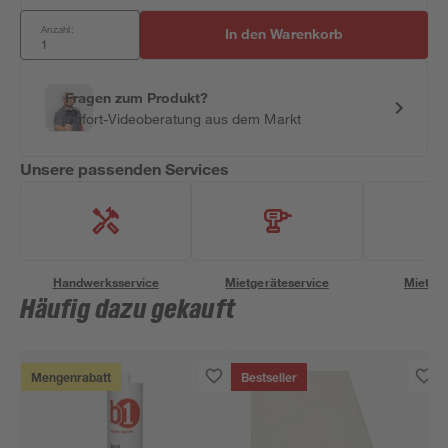
Anzahl:
In den Warenkorb
Fragen zum Produkt?
Sofort-Videoberatung aus dem Markt
Unsere passenden Services
Handwerksservice
Mietgeräteservice
Miettra
Häufig dazu gekauft
Mengenrabatt
Bestseller