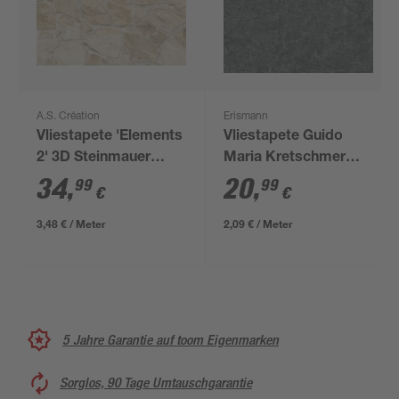
A.S. Création
Erismann
Vliestapete 'Elements
Vliestapete Guido
2' 3D Steinmauer
Maria Kretschmer
beige/creme 0,53 x
'10377-10 Fashion for
34
,
20
,
99
99
€
€
10,05 m
walls' Uni dunkelgrau
0,53 x 10,05 m
3,48 € / Meter
2,09 € / Meter
5 Jahre Garantie auf toom Eigenmarken
Sorglos, 90 Tage Umtauschgarantie