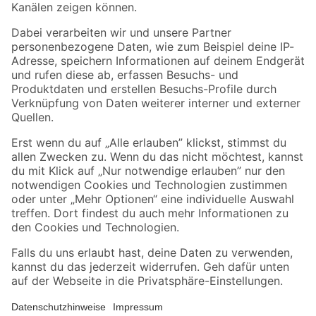
Folge uns
Zahlungsarten
Versandarten
Sicher einkaufen
Jetzt die toom-App herunterladen
Alle Preisangaben in EUR inkl. gesetzl. MwSt.. Die dargestellten Angebote sind unter
Umständen nicht in allen Märkten verfügbar. Die angegebenen Verfügbarkeiten beziehen
sich auf den unter "Mein Markt" ausgewählten toom Baumarkt. Alle Angebote und
Produkte nur solange der Vorrat reicht.
*Paketversand ab 59 € versandkostenfrei, gilt nicht für Artikel mit Speditionsversand, hier