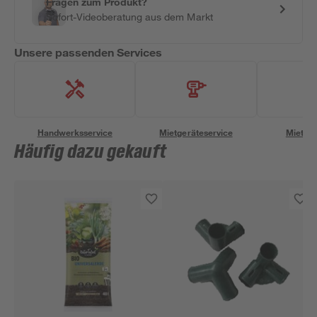
Fragen zum Produkt?
Sofort-Videoberatung aus dem Markt
Unsere passenden Services
Handwerksservice
Mietgeräteservice
Miettra
Häufig dazu gekauft