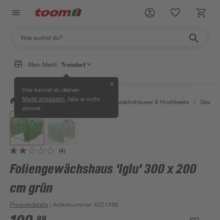
Mein Markt:
Troisdorf
✕
Hier kannst du deinen
, falls er nicht
Markt anpassen
/
Garten & Freizeit
/
Anzucht, Gewächshäuser & Hochbeete
/
Gewäch
stimmt.
(4)
Foliengewächshaus 'Iglu' 300 x 200
cm grün
Produktdetails
| Artikelnummer
:
4321496
99