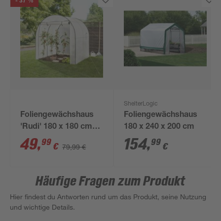
- 37 %
ShelterLogic
Foliengewächshaus
Foliengewächshaus
'Rudi' 180 x 180 cm
180 x 240 x 200 cm
grün
49
,
154
,
99
99
€
€
79,99 €
Häufige Fragen zum Produkt
Hier findest du Antworten rund um das Produkt, seine Nutzung
und wichtige Details.