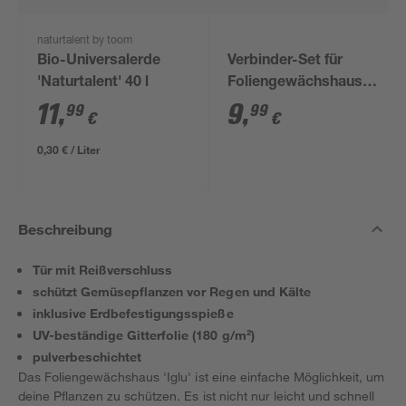
naturtalent by toom
Bio-Universalerde
Verbinder-Set für
'Naturtalent' 40 l
Foliengewächshaus
'Iglu' 24-teilig
11
,
9
,
99
99
€
€
0,30 € / Liter
Beschreibung
Tür mit Reißverschluss
schützt Gemüsepflanzen vor Regen und Kälte
inklusive Erdbefestigungsspieße
UV-beständige Gitterfolie (180 g/m²)
pulverbeschichtet
Das Foliengewächshaus 'Iglu' ist eine einfache Möglichkeit, um
deine Pflanzen zu schützen. Es ist nicht nur leicht und schnell