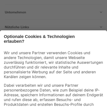
Unternehmen
Nützliche Links
Bleib auf dem Laufenden mit unserem Newsletter
Der toom Newsletter: Keine Angebote und Aktionen mehr verpassen!
Zur Newsletter Anmeldung
Folge uns
Zahlungsarten
Versandarten