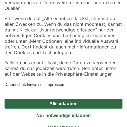
Sicher einkaufen
Jetzt die toom-App herunterladen
Alle Preisangaben in EUR inkl. gesetzl. MwSt.. Die dargestellten Angebote sind unter
Umständen nicht in allen Märkten verfügbar. Die angegebenen Verfügbarkeiten beziehen
sich auf den unter "Mein Markt" ausgewählten toom Baumarkt. Alle Angebote und
Produkte nur solange der Vorrat reicht.
*Paketversand ab 59 € versandkostenfrei, gilt nicht für Artikel mit Speditionsversand, hier
fallen zusätzliche Versandkosten an.
Datenschutz
Privatsphäre
Impressum
AGB
Nutzungsbedingungen
Widerrufsrecht
Vertrag widerrufen
Barrierefreiheit