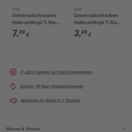
Spax
Spax
Universalschrauben
Universalschrauben
Halbrundkopf T-Star
Halbrundkopf T-Star
plus T20 Stahl Ø 5 x
plus T15 Stahl Ø 3,5 x
7
,
3
,
09
69
€
€
30 mm 40 Stück
20 mm 20 Stück
5 Jahre Garantie auf toom Eigenmarken
Sorglos, 90 Tage Umtauschgarantie
Abholung im Markt in 2 Stunden
Wissen & Service