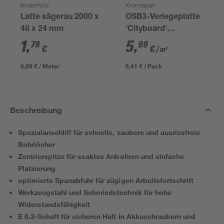
binderholz
Kronospan
Latte sägerau 2000 x
OSB3-Verlegeplatte
48 x 24 mm
'Cityboard'
ungeschliffen 1690 x
1
,
5
,
78
99
€
€
/ m²
634 x 12 mm
0,89 € / Meter
6,41 € / Pack
Beschreibung
Spezialanschliff für schnelle, saubere und ausrissfreie
Bohrlöcher
Zentrierspitze für exaktes Anbohren und einfache
Platzierung
optimierte Spanabfuhr für zügigen Arbeitsfortschritt
Werkzeugstahl und Schmiedetechnik für hohe
Widerstandsfähigkeit
E 6.3-Schaft für sicheren Halt in Akkuschraubern und