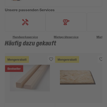
Unsere passenden Services
Handwerksservice
Mietgeräteservice
Miettra
Häufig dazu gekauft
Mengenrabatt
Mengenrabatt
Bestseller