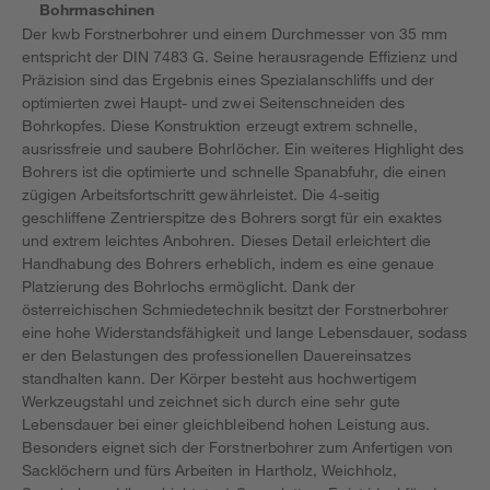
Bohrmaschinen
Der kwb Forstnerbohrer und einem Durchmesser von 35 mm
entspricht der DIN 7483 G. Seine herausragende Effizienz und
Präzision sind das Ergebnis eines Spezialanschliffs und der
optimierten zwei Haupt- und zwei Seitenschneiden des
Bohrkopfes. Diese Konstruktion erzeugt extrem schnelle,
ausrissfreie und saubere Bohrlöcher. Ein weiteres Highlight des
Bohrers ist die optimierte und schnelle Spanabfuhr, die einen
zügigen Arbeitsfortschritt gewährleistet. Die 4-seitig
geschliffene Zentrierspitze des Bohrers sorgt für ein exaktes
und extrem leichtes Anbohren. Dieses Detail erleichtert die
Handhabung des Bohrers erheblich, indem es eine genaue
Platzierung des Bohrlochs ermöglicht. Dank der
österreichischen Schmiedetechnik besitzt der Forstnerbohrer
eine hohe Widerstandsfähigkeit und lange Lebensdauer, sodass
er den Belastungen des professionellen Dauereinsatzes
standhalten kann. Der Körper besteht aus hochwertigem
Werkzeugstahl und zeichnet sich durch eine sehr gute
Lebensdauer bei einer gleichbleibend hohen Leistung aus.
Besonders eignet sich der Forstnerbohrer zum Anfertigen von
Sacklöchern und fürs Arbeiten in Hartholz, Weichholz,