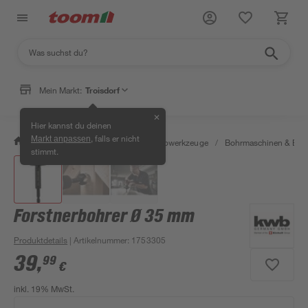
Mein Markt:
Troisdorf
✕
Hier kannst du deinen
, falls er nicht
Markt anpassen
/
Werkstatt & Maschinen
/
Elektrowerkzeuge
/
Bohrmaschinen & Boh
stimmt.
Forstnerbohrer Ø 35 mm
Produktdetails
| Artikelnummer
:
1753305
39
,
99
€
inkl. 19% MwSt.