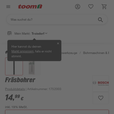
Mein Markt:
Troisdorf
✕
Hier kannst du deinen
, falls er nicht
Markt anpassen
/
Werkstatt & Maschinen
/
Elektrowerkzeuge
/
Bohrmaschinen & Boh
stimmt.
Fräsbohrer
Produktdetails
| Artikelnummer
:
1752003
14
,
99
€
inkl. 19% MwSt.