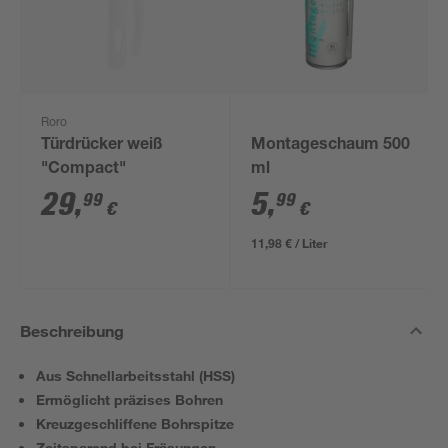
Roro
Türdrücker weiß
Montageschaum 500
"Compact"
ml
29
,
5
,
99
99
€
€
11,98 € / Liter
Beschreibung
Aus Schnellarbeitsstahl (HSS)
Ermöglicht präzises Bohren
Kreuzgeschliffene Bohrspitze
Zeitsparend bei Fräsungen