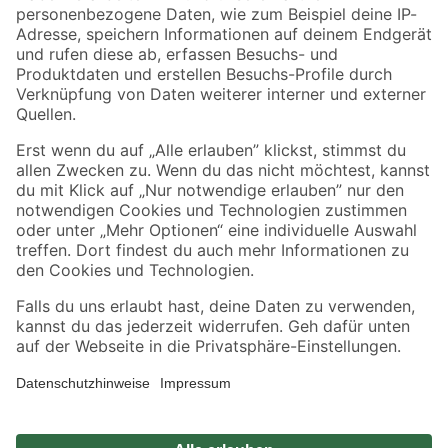
Zahlungsarten
Versandarten
Sicher einkaufen
Jetzt die toom-App herunterladen
Alle Preisangaben in EUR inkl. gesetzl. MwSt.. Die dargestellten Angebote sind unter
Umständen nicht in allen Märkten verfügbar. Die angegebenen Verfügbarkeiten beziehen
sich auf den unter "Mein Markt" ausgewählten toom Baumarkt. Alle Angebote und
Produkte nur solange der Vorrat reicht.
*Paketversand ab 59 € versandkostenfrei, gilt nicht für Artikel mit Speditionsversand, hier
fallen zusätzliche Versandkosten an.
Datenschutz
Privatsphäre
Impressum
AGB