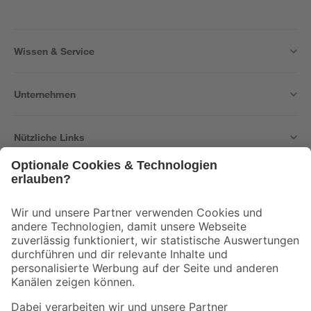
Wissen & Service
Unternehmen
Nützliche Links
Bleib auf dem Laufenden mit unserem Newsletter
Der toom Newsletter: Keine Angebote und Aktionen mehr verpassen!
Zur Newsletter Anmeldung
Folge uns