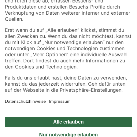
Sicher einkaufen
Jetzt die toom-App herunterladen
Alle Preisangaben in EUR inkl. gesetzl. MwSt.. Die dargestellten Angebote sind unter
Umständen nicht in allen Märkten verfügbar. Die angegebenen Verfügbarkeiten beziehen
sich auf den unter "Mein Markt" ausgewählten toom Baumarkt. Alle Angebote und
Produkte nur solange der Vorrat reicht.
*Paketversand ab 59 € versandkostenfrei, gilt nicht für Artikel mit Speditionsversand, hier
fallen zusätzliche Versandkosten an.
Datenschutz
Privatsphäre
Impressum
AGB
Nutzungsbedingungen
Widerrufsrecht
Vertrag widerrufen
Barrierefreiheit