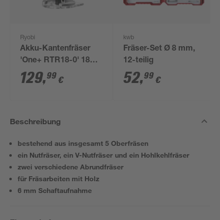
Ryobi
kwb
Akku-Kantenfräser
Fräser-Set Ø 8 mm,
'One+ RTR18-0' 18V
12-teilig
ohne Akku und
129
,
52
,
99
99
€
€
Ladegerät
Beschreibung
bestehend aus insgesamt 5 Oberfräsen
ein Nutfräser, ein V-Nutfräser und ein Hohlkehlfräser
zwei verschiedene Abrundfräser
für Fräsarbeiten mit Holz
6 mm Schaftaufnahme