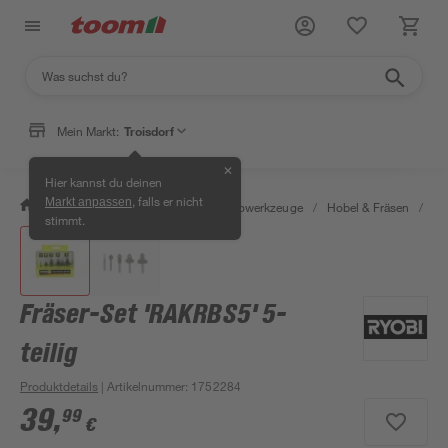
Mein Markt:
Troisdorf
✕
Hier kannst du deinen
, falls er nicht
Markt anpassen
/
Werkstatt & Maschinen
/
Elektrowerkzeuge
/
Hobel & Fräsen
/
Fr
stimmt.
Fräser-Set 'RAKRBS5' 5-
teilig
Produktdetails
| Artikelnummer
:
1752284
39
,
99
€