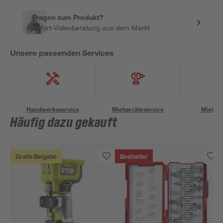
Fragen zum Produkt?
Sofort-Videoberatung aus dem Markt
Unsere passenden Services
Handwerksservice
Mietgeräteservice
Miettra
Häufig dazu gekauft
Gratis Beigabe
Bestseller