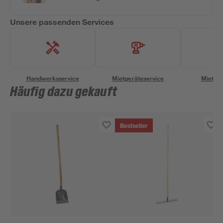
Unsere passenden Services
Handwerksservice
Mietgeräteservice
Miettra
Häufig dazu gekauft
Bestseller