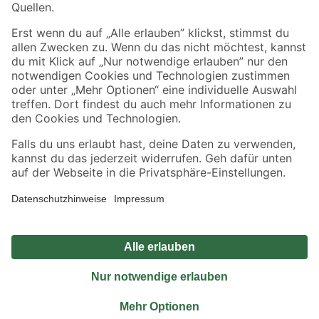
Sicher einkaufen
Jetzt die toom-App herunterladen
Alle Preisangaben in EUR inkl. gesetzl. MwSt.. Die dargestellten Angebote sind unter
Umständen nicht in allen Märkten verfügbar. Die angegebenen Verfügbarkeiten beziehen
sich auf den unter "Mein Markt" ausgewählten toom Baumarkt. Alle Angebote und
Produkte nur solange der Vorrat reicht.
*Paketversand ab 59 € versandkostenfrei, gilt nicht für Artikel mit Speditionsversand, hier
fallen zusätzliche Versandkosten an.
Datenschutz
Privatsphäre
Impressum
AGB
Nutzungsbedingungen
Widerrufsrecht
Vertrag widerrufen
Barrierefreiheit
© 2026 toom Baumarkt GmbH