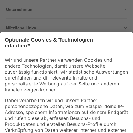
Unternehmen
Nützliche Links
Bleib auf dem Laufenden mit unserem Newsletter
Der toom Newsletter: Keine Angebote und Aktionen mehr verpassen!
Zur Newsletter Anmeldung
Folge uns
Zahlungsarten
Versandarten