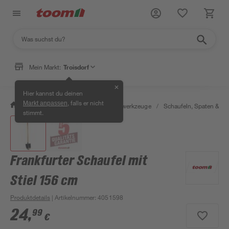
Mein Markt:
Troisdorf
✕
Hier kannst du deinen
, falls er nicht
Markt anpassen
/
Garten & Freizeit
/
Gartenhandwerkzeuge
/
Schaufeln, Spaten & Ga
stimmt.
Frankfurter Schaufel mit
Stiel 156 cm
Produktdetails
| Artikelnummer
:
4051598
24
,
99
€