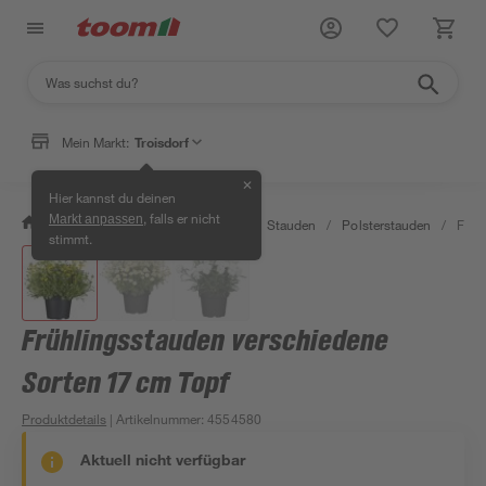
Mein Markt:
Troisdorf
✕
Hier kannst du deinen
, falls er nicht
Markt anpassen
/
Garten & Freizeit
/
Pflanzen
/
Stauden
/
Polsterstauden
/
Früh
stimmt.
Frühlingsstauden verschiedene
Sorten 17 cm Topf
Produktdetails
| Artikelnummer
:
4554580
Aktuell nicht verfügbar