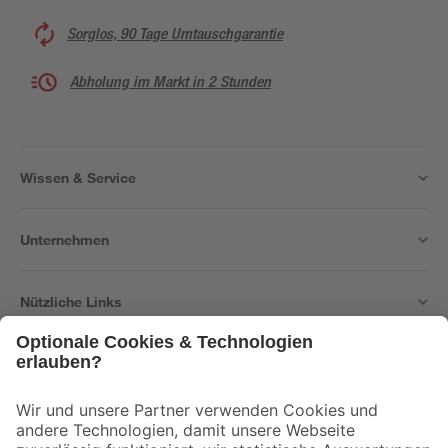
Sorglos, 90 Tage Umtauschgarantie
Abholung im Markt in 2 Stunden
Wissen & Service
Unternehmen
Nützliche Links
Bleib auf dem Laufenden mit unserem Newsletter
Der toom Newsletter: Keine Angebote und Aktionen mehr verpassen!