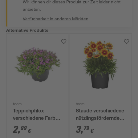
Wir können dir dieses Produkt zur Zeit leider nicht
anbieten.
Verfügbarkeit in anderen Märkten
Alternative Produkte
toom
toom
Teppichphlox
Staude verschiedene
verschiedene Farben
nützlingsfördernde
13 cm Topf
Sorten 13 cm Topf
2
,
3
,
99
79
€
€