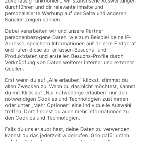
Zur Newsletter Anmeldung
Folge uns
Zahlungsarten
Versandarten
Sicher einkaufen
Jetzt die toom-App herunterladen
Alle Preisangaben in EUR inkl. gesetzl. MwSt.. Die dargestellten Angebote sind unter