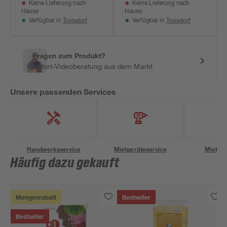
Keine Lieferung nach
Keine Lieferung nach
Hause
Hause
Troisdorf
Troisdorf
Verfügbar in
Verfügbar in
Fragen zum Produkt?
Sofort-Videoberatung aus dem Markt
Unsere passenden Services
Handwerksservice
Mietgeräteservice
Miettra
Häufig dazu gekauft
Mengenrabatt
Bestseller
Bestseller