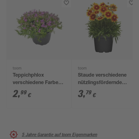
toom
toom
Teppichphlox
Staude verschiedene
verschiedene Farben
nützlingsfördernde
13 cm Topf
Sorten 13 cm Topf
2
,
3
,
99
79
€
€
5 Jahre Garantie auf toom Eigenmarken