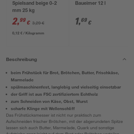
Spielsand beige 0-2
Baueimer 12 l
mm 25 kg
2
,
1
,
99
69
€
€
3,29 €
0,12 € / Kilogramm
Beschreibung
beim Frühstück für Brot, Brötchen, Butter, Frischkäse,
Marmelade
spülmaschinenfest, langlebig und vielseitig einsetzbar
der Griff ist aus FSC zertifiziertem Echtholz
zum Schneiden von Käse, Obst, Wurst
scharfe Klinge mit Wellenschliff
Das Frühstücksmesser ist nicht nur praktisch zum
Aufschneiden frischer Brötchen, mit der abgerundeten Spitze
lassen sich auch Butter, Marmelade, Quark und sonstige
Aufstriche ganz leicht auf dem Brot oder Brötchen verteilen.