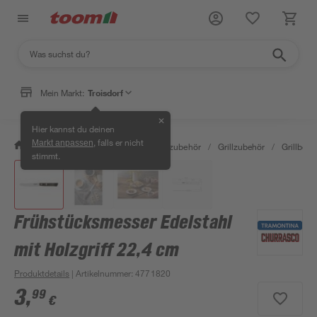
Mein Markt:
Troisdorf
✕
Hier kannst du deinen
, falls er nicht
Markt anpassen
/
Garten & Freizeit
/
Grills & Grillzubehör
/
Grillzubehör
/
Grillbest
stimmt.
Frühstücksmesser Edelstahl
mit Holzgriff 22,4 cm
Produktdetails
| Artikelnummer
:
4771820
3
,
99
€