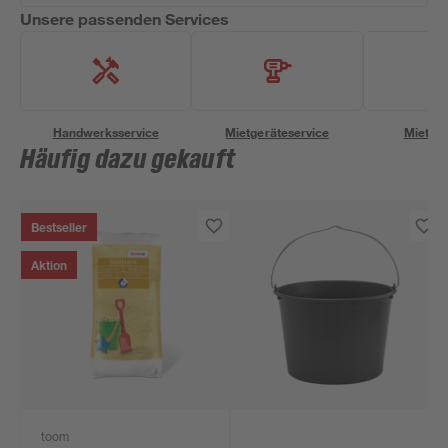
Unsere passenden Services
Handwerksservice
Mietgeräteservice
Miettra
Häufig dazu gekauft
Bestseller
Aktion
toom