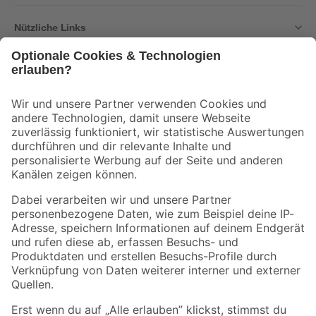
Nützliche Links
Bleib auf dem Laufenden mit unserem Newsletter
Der toom Newsletter: Keine Angebote und Aktionen mehr verpassen!
Zur Newsletter Anmeldung
Folge uns
Zahlungsarten
Versandarten
Sicher einkaufen