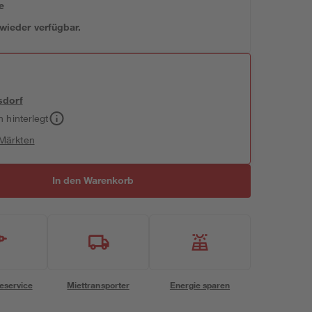
e
 wieder verfügbar.
sdorf
h hinterlegt
 Märkten
In den Warenkorb
eservice
Miettransporter
Energie sparen