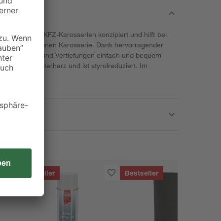
st speziell für KFZ-Karosserien konzipiert und hilft bei
bei Deformationen Karosserie. Dank hervorragender
en sich Beulen und Vertiefungen einfach und bequem
ert auf Polyesterharz und ist styrolreduziert. Im
enthalten.
Bestseller
Bestseller