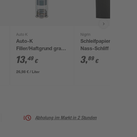
Auto K
Nigrin
Auto-K
Schleifpapiere für
Filler/Haftgrund grau
Nass-Schliff 5 Stück
500 ml
13
,
3
,
49
89
€
€
26,98 € / Liter
Abholung im Markt in 2 Stunden