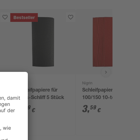
Bestseller
Nigrin
Nigrin
Schleifpapiere für
Schleifpapier-Set
Nass-Schliff 5 Stück
100/150 10-teilig
3
,
3
,
89
59
€
€