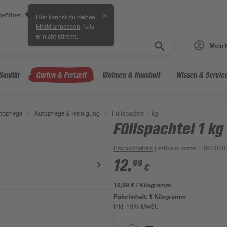
geöffnet
✕
Hier kannst du deinen
, falls
Markt anpassen
er nicht stimmt.
Mein 
Sanitär
Garten & Freizeit
Wohnen & Haushalt
Wissen & Servic
topflege
/
Autopflege & -reinigung
/
Füllspachtel 1 kg
Füllspachtel 1 kg
Produktdetails
| Artikelnummer
:
1990070
12
,
99
€
12,99 € / Kilogramm
Paketinhalt:
1 Kilogramm
inkl. 19% MwSt.