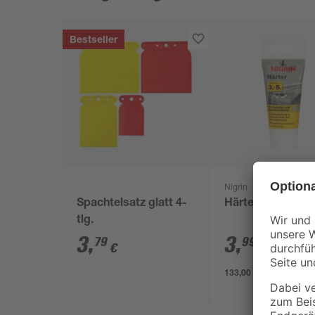
Bestseller
Nigrin
Spachtelsatz glatt 4-
Härter 30 g
tlg.
3
,
3
,
79
99
€
€
133,00 € / Kilogramm