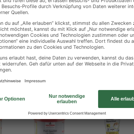
Der Füllspachtel der Marke Nigrin i
Kratzern und Lackschäden sowie 
Füll- und Hafteigenschaften lass
wieder auffüllen. Der Spachtel basi
Lieferumfang ist auch 20 g Härter 