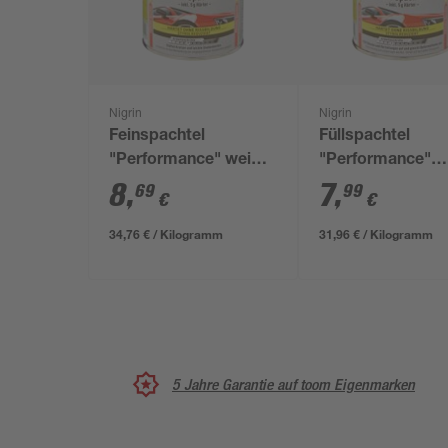
Nigrin
Nigrin
Feinspachtel
Füllspachtel
"Performance" weiß
"Performance"
250 g
hellgrau 250 g
8
,
7
,
69
99
€
€
34,76 € / Kilogramm
31,96 € / Kilogramm
5 Jahre Garantie auf toom Eigenmarken