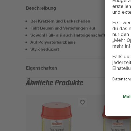
Beschreibung
Bei Kratzern und Lackschäden
Füllt Beulen und Vertiefungen auf
Sowohl Füll- als auch Hafteigenschaften
Auf Polyesterharzbasis
Styrolreduziert
Eigenschaften
Ähnliche Produkte