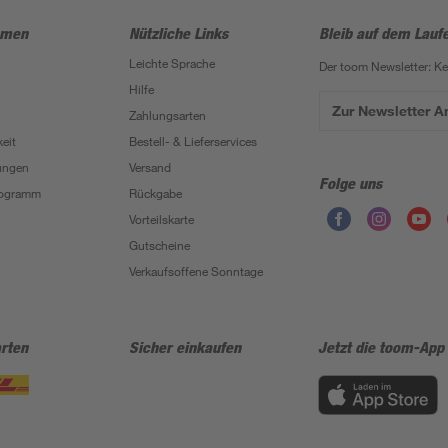
hmen
Nützliche Links
Bleib auf dem Lauf
Leichte Sprache
Der toom Newsletter: K
Hilfe
Zur Newsletter 
Zahlungsarten
eit
Bestell- & Lieferservices
ungen
Versand
Folge uns
Programm
Rückgabe
Vorteilskarte
Gutscheine
Verkaufsoffene Sonntage
rten
Sicher einkaufen
Jetzt die toom-App