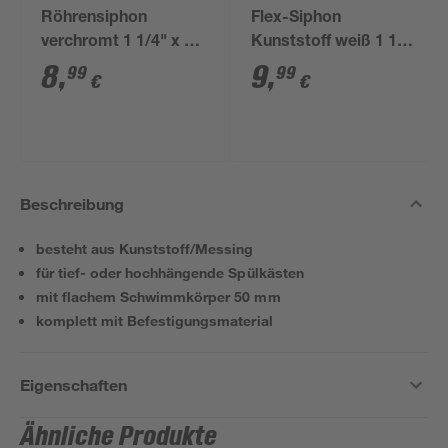
Röhrensiphon
Flex-Siphon
verchromt 1 1/4" x 32
Kunststoff weiß 1 1/2'
mm
x 40/50 mm
8
,
9
,
99
99
€
€
Beschreibung
besteht aus Kunststoff/Messing
für tief- oder hochhängende Spülkästen
mit flachem Schwimmkörper 50 mm
komplett mit Befestigungsmaterial
Eigenschaften
Ähnliche Produkte