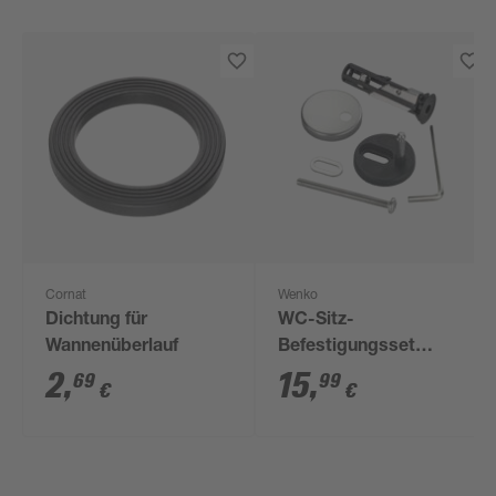
Cornat
Wenko
Dichtung für
WC-Sitz-
Wannenüberlauf
Befestigungsset
Easy-Close Edelstahl
2
,
15
,
69
99
€
€
mit Kipp-Dübel