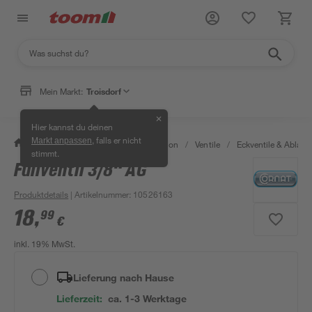
Mein Markt:
Troisdorf
✕
Hier kannst du deinen
, falls er nicht
Markt anpassen
/
Bad & Sanitär
/
Sanitärinstallation
/
Ventile
/
Eckventile & Ablaufv
stimmt.
Füllventil 3/8" AG
Produktdetails
| Artikelnummer
:
10526163
18
,
99
€
inkl. 19% MwSt.
Lieferung nach Hause
Lieferzeit:
ca. 1-3 Werktage