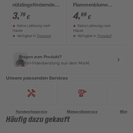
nützlingsfördernde
Flammenblume
Sorten 13 cm Topf
verschiedene Farben
3
,
4
,
79
99
€
€
13 cm Topf
Keine Lieferung nach
Keine Lieferung nach
Hause
Hause
Troisdorf
Troisdorf
Verfügbar in
Verfügbar in
Fragen zum Produkt?
Sofort-Videoberatung aus dem Markt
Unsere passenden Services
Handwerksservice
Mietgeräteservice
Miettra
Häufig dazu gekauft