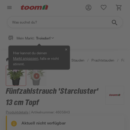
Mein Markt:
Troisdorf
✕
Hier kannst du deinen
, falls er nicht
Markt anpassen
/
Garten & Freizeit
/
Pflanzen
/
Stauden
/
Prachtstauden
/
Fünfz
stimmt.
Fünfzahlstrauch 'Starcluster'
13 cm Topf
Produktdetails
| Artikelnummer
:
4605843
Aktuell nicht verfügbar