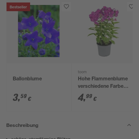
Bestseller
toom
Ballonblume
Hohe Flammenblume
verschiedene Farben
13 cm Topf
3
,
4
,
59
99
€
€
Beschreibung
schöne, sternförmige Blüten