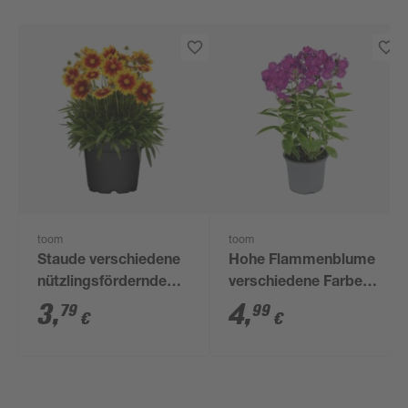
toom
toom
Staude verschiedene
Hohe Flammenblume
nützlingsfördernde
verschiedene Farben
Sorten 13 cm Topf
13 cm Topf
3
,
4
,
79
99
€
€