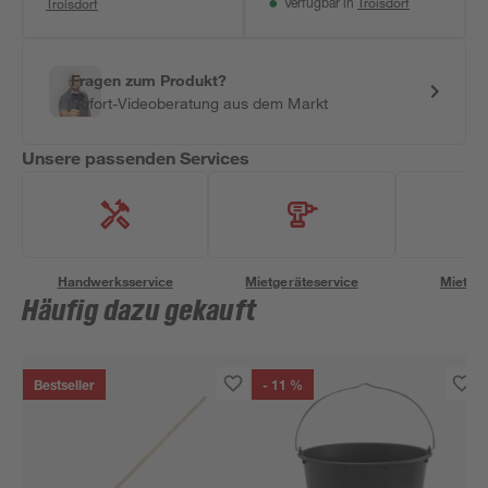
Troisdorf
Troisdorf
Verfügbar in
Fragen zum Produkt?
Sofort-Videoberatung aus dem Markt
Unsere passenden Services
Handwerksservice
Mietgeräteservice
Miettra
Häufig dazu gekauft
Bestseller
- 11 %