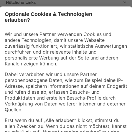
Nützliche Links
Bleib auf dem Laufenden mit unserem Newsletter
Der toom Newsletter: Keine Angebote und Aktionen mehr verpassen!
Zur Newsletter Anmeldung
Folge uns
Zahlungsarten
Versandarten
Sicher einkaufen