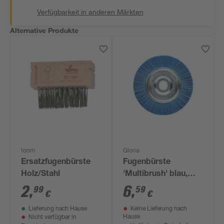
Verfügbarkeit in anderen Märkten
Alternative Produkte
toom
Gloria
Ersatzfugenbürste
Fugenbürste
Holz/Stahl
'Multibrush' blau,
aus Polyamid
2
,
6
,
99
59
€
€
Lieferung nach Hause
Keine Lieferung nach
Hause
Nicht verfügbar in