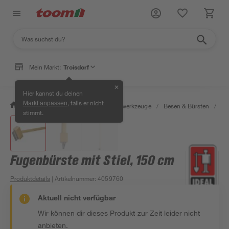
Mein Markt:
Troisdorf
✕
Hier kannst du deinen
, falls er nicht
Markt anpassen
/
Garten & Freizeit
/
Gartenhandwerkzeuge
/
Besen & Bürsten
/
Fu
stimmt.
Fugenbürste mit Stiel, 150 cm
Produktdetails
| Artikelnummer
:
4059760
Aktuell nicht verfügbar
Wir können dir dieses Produkt zur Zeit leider nicht
anbieten.