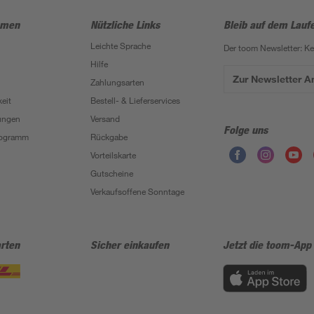
hmen
Nützliche Links
Bleib auf dem Lauf
Leichte Sprache
Der toom Newsletter: K
Hilfe
Zur Newsletter 
Zahlungsarten
eit
Bestell- & Lieferservices
ungen
Versand
Folge uns
Programm
Rückgabe
Vorteilskarte
Gutscheine
Verkaufsoffene Sonntage
rten
Sicher einkaufen
Jetzt die toom-App