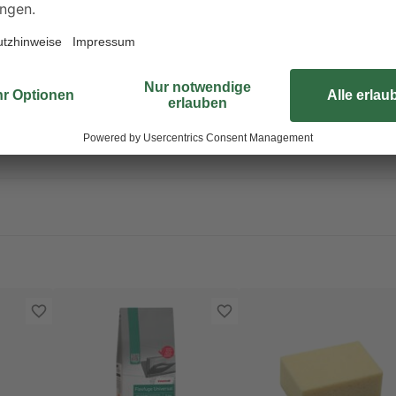
FORMATIONSZENTRUM/Arzt anrufenKontaminierte Kleidung ausziehen u
tionalen behördlichen Bestimmungen zuführen.