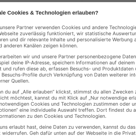
0,69 € / Kilogramm
0,81 € / Kilogramm
toom Fugenbunt eignet sich zum 
Mosaik sowie geschlossenporigen 
Fugenbreiten bis ca. 4mm. sehr
cht schwere Augenschäden. Kann die Atemwege reizen.
erpackung oder Kennzeichnungsetikett bereithalten. Darf nicht in die H
n oder in gut belüfteten Räumen verwenden. Schutzhandschuhe / Schut
n. Bei Kontakt mit den Augen: Einige Minuten lang behutsam mit Wasse