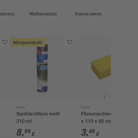
eservice
Miettransporter
Energie sparen
Mengenrabatt
toom
toom
Sanitärsilikon weiß
Fliesenschwamm 165
310 ml
x 110 x 65 mm
8
,
3
,
99
49
€
€