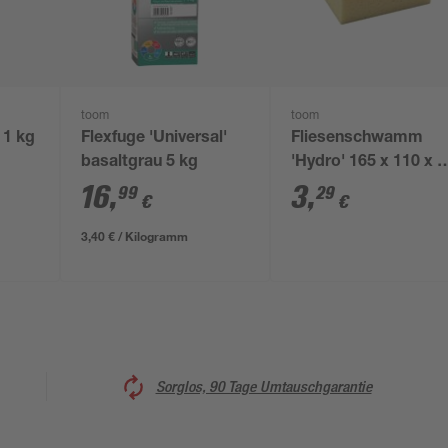
toom
toom
 1 kg
Flexfuge 'Universal'
Fliesenschwamm
basaltgrau 5 kg
'Hydro' 165 x 110 x 6
mm
16
,
3
,
99
29
€
€
3,40 € / Kilogramm
Sorglos, 90 Tage Umtauschgarantie