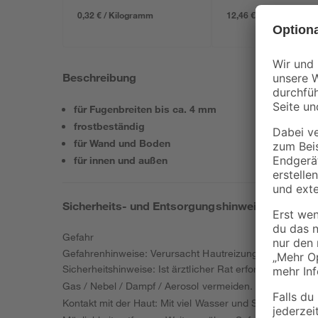
0,32 € / Kilogramm
12,46 € / Liter
Beschreibung
für Fugenbreiten bis ca. 4 mm
frostbeständig
für Wand und Boden
für innen und außen
Sicherheits- und Entsorgungshinweise
Gefahr
Gefahrenhinweise: Verursacht Hautreizungen. Verursa
Sicherheitshinweise: Ist ärztlicher Rat erforderlich, V
Gas / Nebel / Dampf / Aerosol vermeiden. Nur im Freie
Kontakt mit der Haut: Mit viel Wasser und Seife wasche