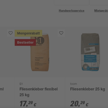
Handwerksservice
Mietgerät
Mengenrabatt
Bestseller
B1
toom
 ml
Fliesenkleber flexibel
Fliesenkleber 25 kg
25 kg
17
,
20
,
29
29
€
€