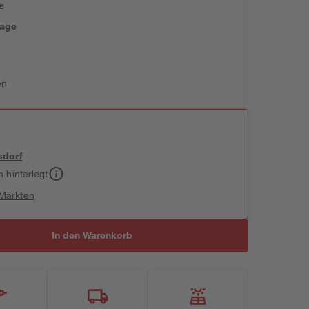
e
tage
en
sdorf
h hinterlegt
 Märkten
In den Warenkorb