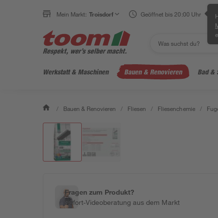
Mein Markt:
Troisdorf
Geöffnet bis 20:00 Uhr
H
e
Werkstatt & Maschinen
Bauen & Renovieren
Bad & 
/
Bauen & Renovieren
/
Fliesen
/
Fliesenchemie
/
Fug
Fragen zum Produkt?
Sofort-Videoberatung aus dem Markt