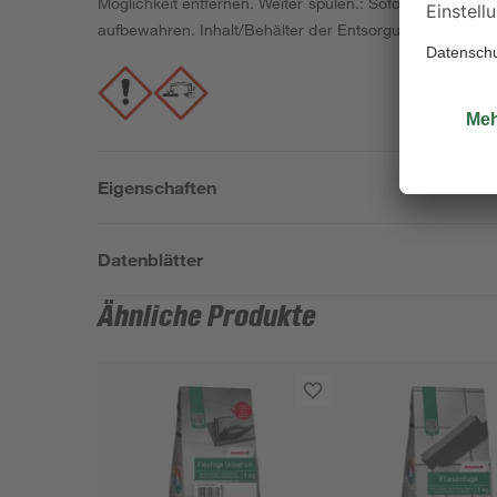
Möglichkeit entfernen. Weiter spülen.: Sofort GIFTIN
aufbewahren. Inhalt/Behälter der Entsorgung gemäß na
Eigenschaften
Datenblätter
Ähnliche Produkte