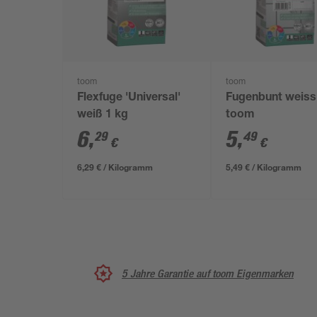
toom
toom
Flexfuge 'Universal'
Fugenbunt weiss
weiß 1 kg
toom
6
,
5
,
29
49
€
€
6,29 € / Kilogramm
5,49 € / Kilogramm
5 Jahre Garantie auf toom Eigenmarken