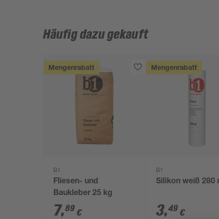
Häufig dazu gekauft
Mengenrabatt
Mengenrabatt
B1
B1
Fliesen- und
Silikon weiß 280
Baukleber 25 kg
7
,
3
,
89
49
€
€