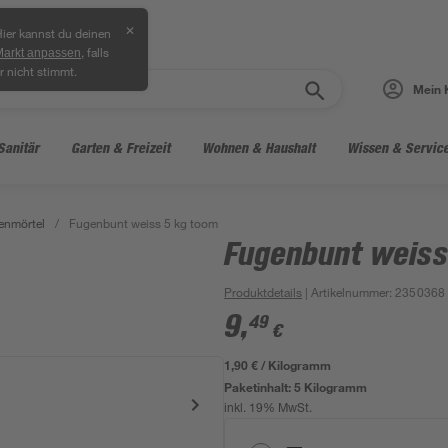
✕
ier kannst du deinen
, falls
Markt anpassen
r nicht stimmt.
Mein 
Sanitär
Garten & Freizeit
Wohnen & Haushalt
Wissen & Servic
enmörtel
/
Fugenbunt weiss 5 kg toom
Fugenbunt weiss
Produktdetails
| Artikelnummer
:
2350368
9
,
49
€
1,90 € / Kilogramm
Paketinhalt:
5 Kilogramm
inkl. 19% MwSt.