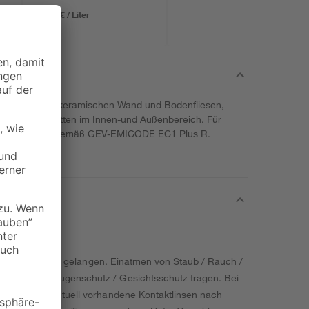
29,00 € / Liter
Ausfugen von keramischen Wand und Bodenfliesen,
Natursteinplatten im Innen-und Außenbereich. Für
 emissionsarm gemäß GEV-EMICODE EC1 Plus R.
ände von Kindern gelangen. Einatmen von Staub / Rauch /
zkleidung / Augenschutz / Gesichtsschutz tragen. Bei
r spülen. Eventuell vorhandene Kontaktlinsen nach