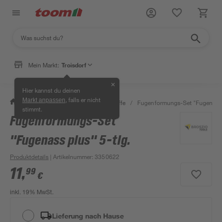
Mein Markt:
Troisdorf
✕
Hier kannst du deinen
, falls er nicht
Markt anpassen
/
Bauen & Renovieren
/
Dichtstoffe
/
Fugenformungs-Set "Fugenass p
stimmt.
Fugenformungs-Set
"Fugenass plus" 5-tlg.
Produktdetails
| Artikelnummer
:
3350622
11
,
99
€
inkl. 19% MwSt.
Lieferung nach Hause