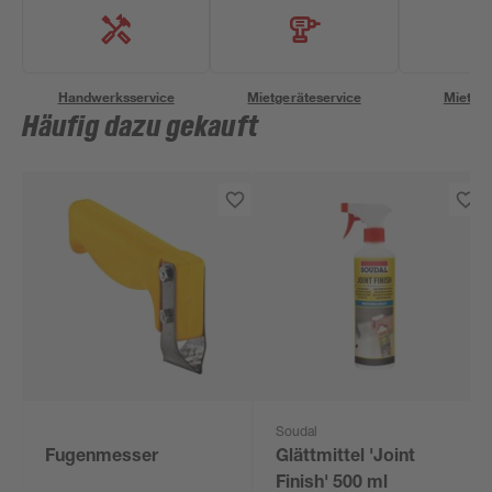
Handwerksservice
Mietgeräteservice
Miettra
Häufig dazu gekauft
Soudal
Fugenmesser
Glättmittel 'Joint
Finish' 500 ml