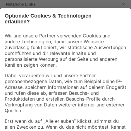
Nützliche Links
Bleib auf dem Laufenden mit unserem Newsletter
Der toom Newsletter: Keine Angebote und Aktionen mehr verpassen!
Zur Newsletter Anmeldung
Folge uns
Zahlungsarten
Versandarten
Sicher einkaufen