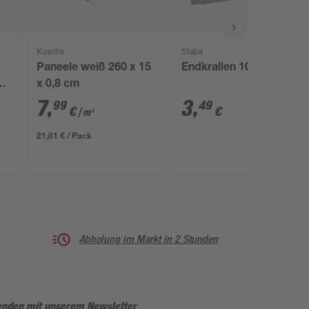
Kosche
Staba
Paneele weiß 260 x 15
Endkrallen 10 Stück
x 0,8 cm
7
,
3
,
99
49
€
€
/ m²
21,81 € / Pack
Abholung im Markt in 2 Stunden
enden mit unserem Newsletter