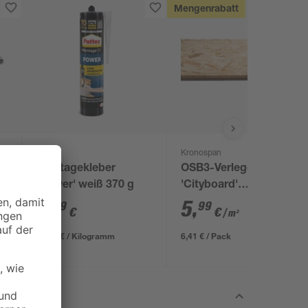
Mengenrabatt
Pattex
Kronospan
Montagekleber
OSB3-Verlegeplatte
'Power' weiß 370 g
'Cityboard'
ungeschliffen 1690 x
7
,
5
,
99
99
€
€
/ m²
634 x 12 mm
21,59 € / Kilogramm
6,41 € / Pack