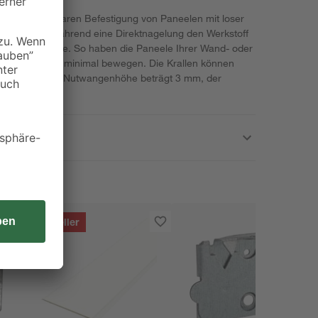
 der unsichtbaren Befestigung von Paneelen mit loser
holzgerecht, während eine Direktnagelung den Werkstoff
ld stören würde. So haben die Paneele Ihrer Wand- oder
nd können sich minimal bewegen. Die Krallen können
gt werden. Die Nutwangenhöhe beträgt 3 mm, der
Bestseller