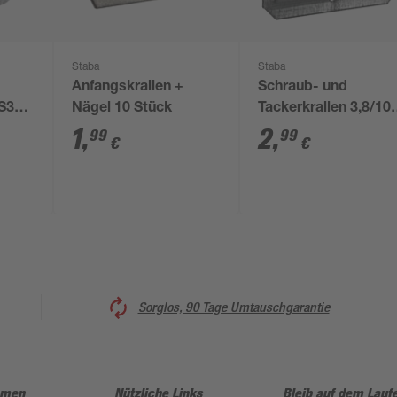
Staba
Staba
Anfangskrallen +
Schraub- und
CS3
Nägel 10 Stück
Tackerkrallen 3,8/10
mm 100 Stück
1
,
2
,
99
99
€
€
Sorglos, 90 Tage Umtauschgarantie
hmen
Nützliche Links
Bleib auf dem Lauf