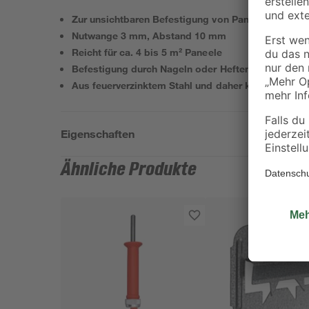
Zur unsichtbaren Befestigung von Paneelen an Wa
Nutwange 3 mm, Abstand 10 mm
Reicht für ca. 4 bis 5 m² Paneele
Befestigung durch Nageln oder Heften
Aus feuerverzinktem Stahl und daher korrosionsge
Eigenschaften
Ähnliche Produkte