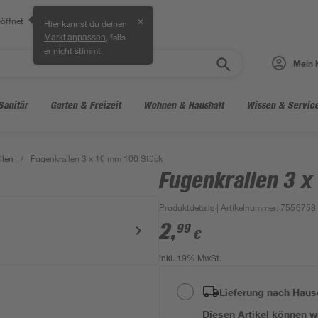
öffnet
✕
Hier kannst du deinen
, falls
Markt anpassen
er nicht stimmt.
Mein 
Sanitär
Garten & Freizeit
Wohnen & Haushalt
Wissen & Servic
llen
/
Fugenkrallen 3 x 10 mm 100 Stück
Fugenkrallen 3 x
Produktdetails
| Artikelnummer
:
7556758
2
,
99
€
inkl. 19% MwSt.
Lieferung nach Haus
Diesen Artikel können wir