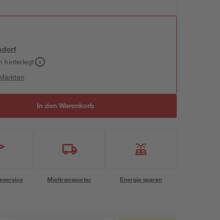
sdorf
h hinterlegt
 Märkten
In den Warenkorb
eservice
Miettransporter
Energie sparen