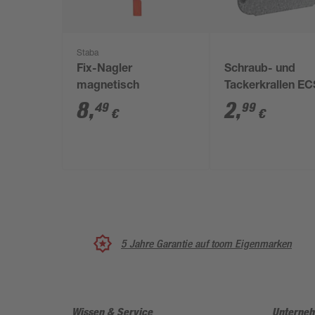
Staba
Fix-Nagler
Schraub- und
magnetisch
Tackerkrallen E
100 Stück
8
,
2
,
49
99
€
€
5 Jahre Garantie auf toom Eigenmarken
Wissen & Service
Unterne