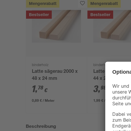
Mengenrabatt
Mengenrabatt
Bestseller
Bestseller
binderholz
binderholz
Latte sägerau 2000 x
Latte gehobelt 2
48 x 24 mm
44 x 24 mm
1
,
3
,
78
98
€
€
0,89 € / Meter
1,99 € / Meter
Beschreibung