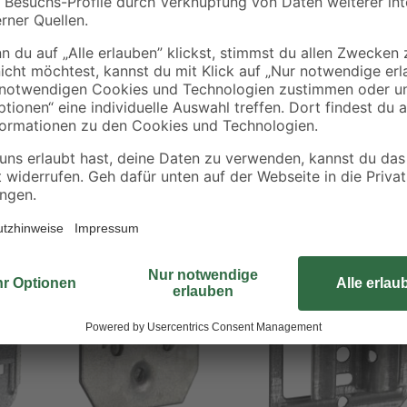
Die Fugenkrallen von Staba dienen
nd und Decke
Feder. Diese Befestigung erfolgt 
verletzen und somit das Gesamtbi
Deckenverkleidung freies Spiel u
durch Nageln oder Heften befesti
schützt
Abstand der Nutwangen 10 mm.