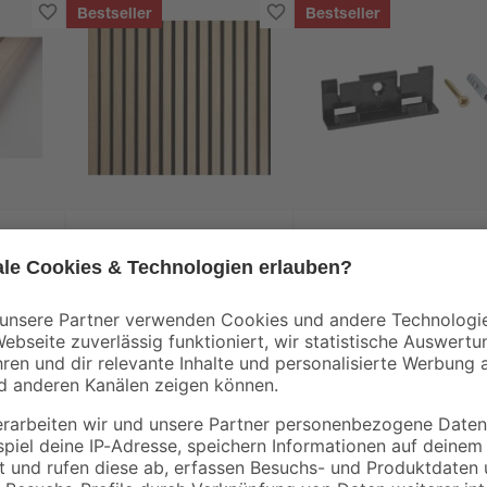
Bestseller
Bestseller
Kosche
toom
000 x
Akustik-Paneel Eiche
Clips für
natur furniert 2400 x
Sockelleisten 'Nr. 1'
561 x 19 mm
schwarz, 20 Stück
67
,
8
,
16
49
€
€
/ m²
89,99 € / Pack