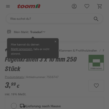
Mein Markt:
Troisdorf
✕
Hier kannst du deinen
, falls er nicht
Markt anpassen
/
Bauen & Renovieren
/
Holz
/
Klammern & Profilholzkrallen
/
Fuge
stimmt.
Fugenkrallen 3 x 10 mm 250
Stück
Produktdetails
| Artikelnummer
:
7556747
3
,
99
€
inkl. 19% MwSt.
Lieferung nach Hause