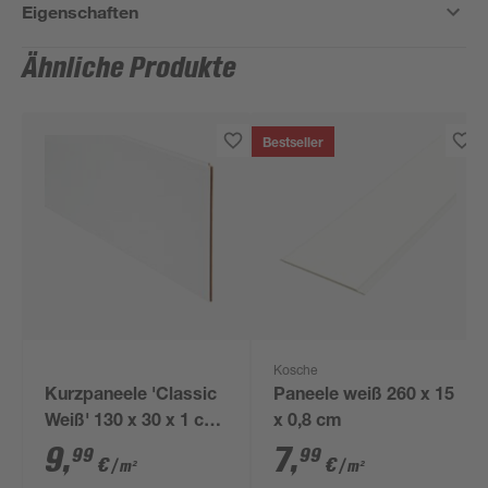
Eigenschaften
Ähnliche Produkte
Bestseller
Kosche
Kurzpaneele 'Classic
Paneele weiß 260 x 15
Weiß' 130 x 30 x 1 cm
x 0,8 cm
6 Stück
9
,
7
,
99
99
€
€
/ m²
/ m²