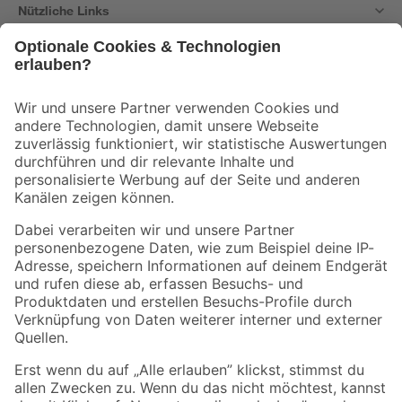
Nützliche Links
Bleib auf dem Laufenden mit unserem Newsletter
Der toom Newsletter: Keine Angebote und Aktionen mehr verpassen!
Zur Newsletter Anmeldung
Folge uns
Zahlungsarten
Versandarten
Sicher einkaufen