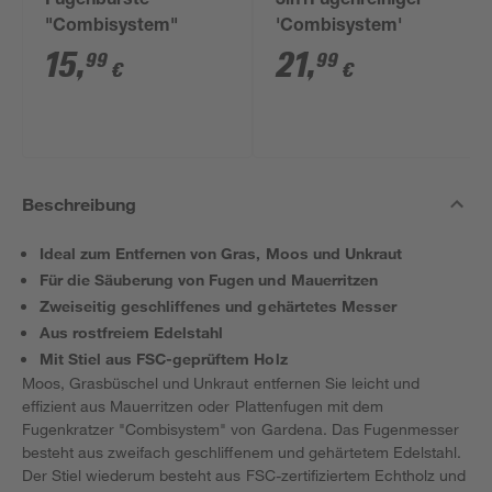
Fugenbürste
3in1Fugenreiniger
"Combisystem"
'Combisystem'
15
,
21
,
99
99
€
€
Beschreibung
Ideal zum Entfernen von Gras, Moos und Unkraut
Für die Säuberung von Fugen und Mauerritzen
Zweiseitig geschliffenes und gehärtetes Messer
Aus rostfreiem Edelstahl
Mit Stiel aus FSC-geprüftem Holz
Moos, Grasbüschel und Unkraut entfernen Sie leicht und
effizient aus Mauerritzen oder Plattenfugen mit dem
Fugenkratzer "Combisystem" von Gardena. Das Fugenmesser
besteht aus zweifach geschliffenem und gehärtetem Edelstahl.
Der Stiel wiederum besteht aus FSC-zertifiziertem Echtholz und