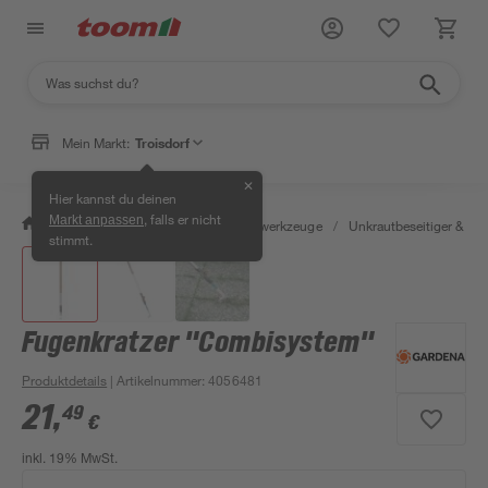
Mein Markt:
Troisdorf
✕
Hier kannst du deinen
, falls er nicht
Markt anpassen
/
Garten & Freizeit
/
Gartenhandwerkzeuge
/
Unkrautbeseitiger & Fug
stimmt.
Fugenkratzer "Combisystem"
Produktdetails
| Artikelnummer
:
4056481
21
,
49
€
inkl. 19% MwSt.