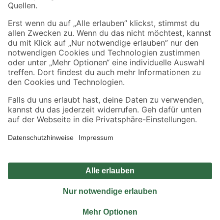
Sicher einkaufen
Jetzt die toom-App herunterladen
Alle Preisangaben in EUR inkl. gesetzl. MwSt.. Die dargestellten Angebote sind unter
Umständen nicht in allen Märkten verfügbar. Die angegebenen Verfügbarkeiten beziehen
sich auf den unter "Mein Markt" ausgewählten toom Baumarkt. Alle Angebote und
Produkte nur solange der Vorrat reicht.
*Paketversand ab 59 € versandkostenfrei, gilt nicht für Artikel mit Speditionsversand, hier
fallen zusätzliche Versandkosten an.
Datenschutz
Privatsphäre
Impressum
AGB
Nutzungsbedingungen
Widerrufsrecht
Vertrag widerrufen
Barrierefreiheit
© 2026 toom Baumarkt GmbH