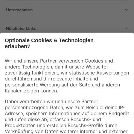
Unternehmen
Nützliche Links
Bleib auf dem Laufenden mit unserem Newsletter
Der toom Newsletter: Keine Angebote und Aktionen mehr verpassen!
Zur Newsletter Anmeldung
Folge uns
Zahlungsarten
Versandarten