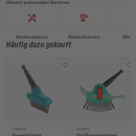
Unsere passenden Services
Handwerksservice
Mietgeräteservice
Miettra
Häufig dazu gekauft
Gardena
Gardena