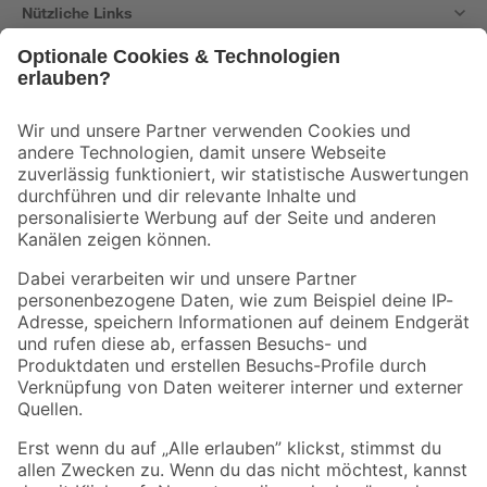
Nützliche Links
Bleib auf dem Laufenden mit unserem Newsletter
Der toom Newsletter: Keine Angebote und Aktionen mehr verpassen!
Zur Newsletter Anmeldung
Folge uns
Zahlungsarten
Versandarten
Sicher einkaufen