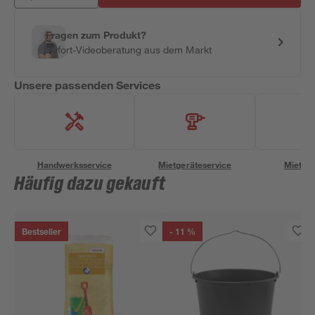
Fragen zum Produkt?
Sofort-Videoberatung aus dem Markt
Unsere passenden Services
Handwerksservice
Mietgeräteservice
Miettra
Häufig dazu gekauft
Bestseller
- 11 %