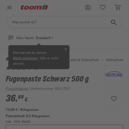
Mein Markt:
Troisdorf
✕
Hier kannst du deinen
, falls er nicht
Markt anpassen
/
Bauen & Renovieren
/
Farben, Lacke & Holzschutz
/
Holzschutz & 
stimmt.
(2)
Fugenpaste Schwarz 500 g
Produktdetails
| Artikelnummer
:
8201229
36
,
99
€
73,98 € / Kilogramm
Paketinhalt:
0,5 Kilogramm
inkl. 19% MwSt.