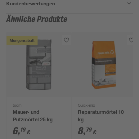
Kundenbewertungen
Ähnliche Produkte
Mengenrabatt
toom
Quick-mix
Mauer- und
Reparaturmörtel 10
Putzmörtel 25 kg
kg
6
,
8
,
19
79
€
€