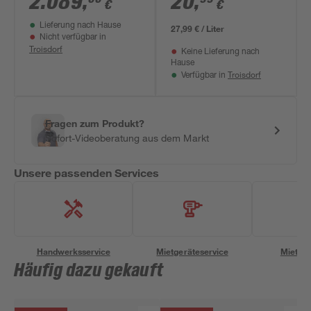
2.089
,
20
,
€
€
Lieferung nach Hause
27,99 € / Liter
Nicht verfügbar in
Troisdorf
Keine Lieferung nach
Hause
Troisdorf
Verfügbar in
Fragen zum Produkt?
Sofort-Videoberatung aus dem Markt
Unsere passenden Services
Handwerksservice
Mietgeräteservice
Miettra
Häufig dazu gekauft