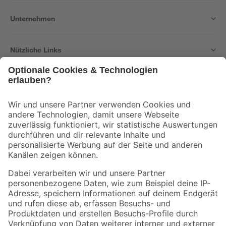
Unternehmen
Nützliche Links
Bleib auf dem Laufenden mit unserem Newsletter
Der toom Newsletter: Keine Angebote und Aktionen mehr verpassen!
Zur Newsletter Anmeldung
Folge uns
Zahlungsarten
Versandarten