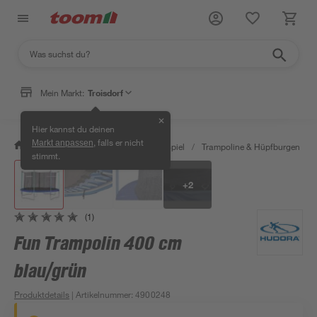
Mein Markt:
Troisdorf
✕
Hier kannst du deinen
, falls er nicht
Markt anpassen
/
Garten & Freizeit
/
Outdoor & Spiel
/
Trampoline & Hüpfburgen
/
stimmt.
+
2
(1)
Fun Trampolin 400 cm
blau/grün
Produktdetails
| Artikelnummer
:
4900248