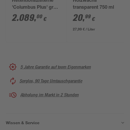
Retentionszisterne
Holzwachs
'Columbus Plus' grün,
transparent 750 ml
4500 l
2.089
,
20
,
00
99
€
€
27,99 € / Liter
5 Jahre Garantie auf toom Eigenmarken
Sorglos, 90 Tage Umtauschgarantie
Abholung im Markt in 2 Stunden
Wissen & Service