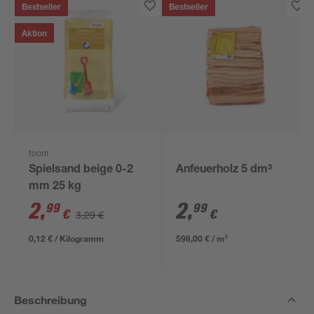
Bestseller
Bestseller
Aktion
toom
Spielsand beige 0-2
Anfeuerholz 5 dm³
mm 25 kg
2
,
2
,
99
99
€
€
3,29 €
0,12 € / Kilogramm
598,00 € / m³
Beschreibung