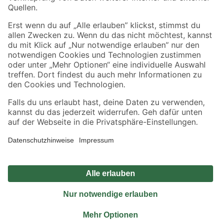
Sicher einkaufen
Jetzt die toom-App herunterladen
Alle Preisangaben in EUR inkl. gesetzl. MwSt.. Die dargestellten Angebote sind unter
Umständen nicht in allen Märkten verfügbar. Die angegebenen Verfügbarkeiten beziehen
sich auf den unter "Mein Markt" ausgewählten toom Baumarkt. Alle Angebote und
Produkte nur solange der Vorrat reicht.
*Paketversand ab 59 € versandkostenfrei, gilt nicht für Artikel mit Speditionsversand, hier
fallen zusätzliche Versandkosten an.
Datenschutz
Privatsphäre
Impressum
AGB
Nutzungsbedingungen
Widerrufsrecht
Vertrag widerrufen
Barrierefreiheit
© 2026 toom Baumarkt GmbH