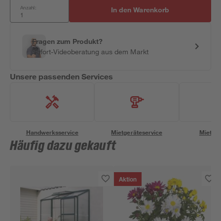
Anzahl:
In den Warenkorb
Fragen zum Produkt?
Sofort-Videoberatung aus dem Markt
Unsere passenden Services
Handwerksservice
Mietgeräteservice
Miettra
Häufig dazu gekauft
Aktion