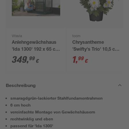
Vitavia
toom
Anlehngewächshaus
Chrysantheme
'Ida 1300' 192 x 65 cm
'Swifty's Trio' 10,5 cm
mit 4 mm
Topf
349
,
1
,
99
99
€
€
Hohlkammerplatten
smaragdfarben
Beschreibung
smaragdgrün-lackierter Stahlfundamentrahmen
6 cm hoch
vereinfachte Montage von Gewächshäusern
rechtwinklig und eben
passend für 'Ida 1300'