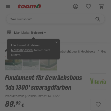
Mein Markt:
Troisdorf
✕
Hier kannst du deinen
, falls er nicht
Markt anpassen
/
Garten & Freizeit
/
Anzucht, Gewächshäuser & Hochbeete
/
Gewäch
stimmt.
Fundament für Gewächshaus
'Ida 1300' smaragdfarben
Produktdetails
| Artikelnummer
:
4321822
89
,
99
€