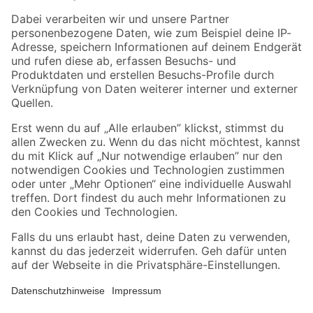
Zahlungsarten
Versandarten
Sicher einkaufen
Jetzt die toom-App herunterladen
Alle Preisangaben in EUR inkl. gesetzl. MwSt.. Die dargestellten Angebote sind unter
Umständen nicht in allen Märkten verfügbar. Die angegebenen Verfügbarkeiten beziehen
sich auf den unter "Mein Markt" ausgewählten toom Baumarkt. Alle Angebote und
Produkte nur solange der Vorrat reicht.
*Paketversand ab 59 € versandkostenfrei, gilt nicht für Artikel mit Speditionsversand, hier
fallen zusätzliche Versandkosten an.