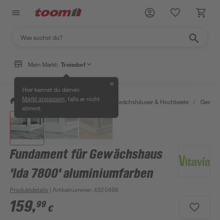
Mein Markt:
Troisdorf
✕
Hier kannst du deinen
, falls er nicht
Markt anpassen
/
Garten & Freizeit
/
Anzucht, Gewächshäuser & Hochbeete
/
Gewäch
stimmt.
Fundament für Gewächshaus
'Ida 7800' aluminiumfarben
Produktdetails
| Artikelnummer
:
4320498
159
,
99
€