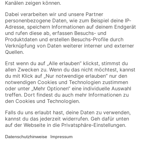
Folge uns
Zahlungsarten
Versandarten
Sicher einkaufen
Jetzt die toom-App herunterladen
Alle Preisangaben in EUR inkl. gesetzl. MwSt.. Die dargestellten Angebote sind unter
Umständen nicht in allen Märkten verfügbar. Die angegebenen Verfügbarkeiten beziehen
sich auf den unter "Mein Markt" ausgewählten toom Baumarkt. Alle Angebote und
Produkte nur solange der Vorrat reicht.
*Paketversand ab 59 € versandkostenfrei, gilt nicht für Artikel mit Speditionsversand, hier