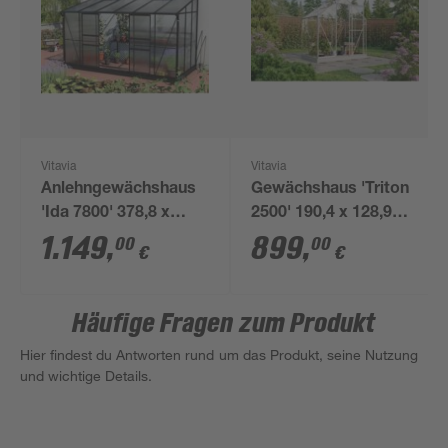
Vitavia
Vitavia
Anlehngewächshaus
Gewächshaus 'Triton
'Ida 7800' 378,8 x
2500' 190,4 x 128,9
190,1 cm mit 4 mm
cm mit 3 mm
1.149
,
899
,
00
00
€
€
Hohlkammerplatten
Sicherheitsglas
schwarz
aluminiumfarben
Häufige Fragen zum Produkt
Hier findest du Antworten rund um das Produkt, seine Nutzung
und wichtige Details.