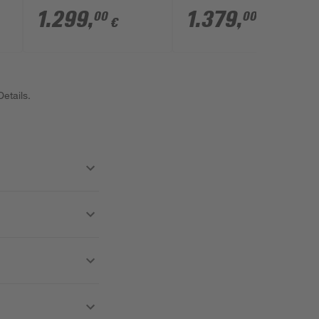
317 cm mit 4 mm
321 cm mit 6 mm
1.299
,
1.379
,
00
00
€
€
Hohlkammerplatten
Hohlkammerplatten
smaragdfarben
aluminiumfarben
etails.