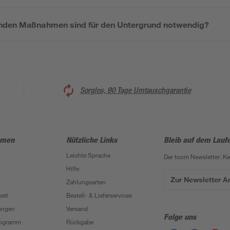
enden Maßnahmen sind für den Untergrund notwendig?
Sorglos, 90 Tage Umtauschgarantie
hmen
Nützliche Links
Bleib auf dem Lauf
Leichte Sprache
Der toom Newsletter: K
Hilfe
Zur Newsletter 
Zahlungsarten
eit
Bestell- & Lieferservices
ungen
Versand
Folge uns
Programm
Rückgabe