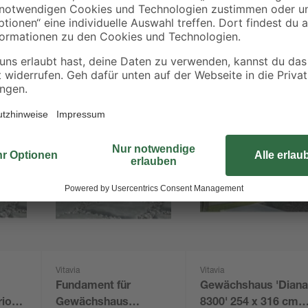
Vitavia
Vitavia
Fundament für
Gewächshaus 'Dian
rion
Gewächshaus
8300' 254 x 316 cm