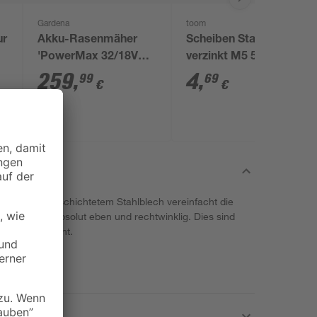
Gardena
toom
ur
Akku-Rasenmäher
Scheiben Stahl
'PowerMax 32/18V
verzinkt M5 5,3 mm
Power4All Ready-To-
100 Stück
259
,
4
,
99
69
€
€
Use Set' mit Akku und
Ladegerät
m und farbbeschichtetem Stahlblech vereinfacht die
ist immer absolut eben und rechtwinklig. Dies sind
r ein Fundament.