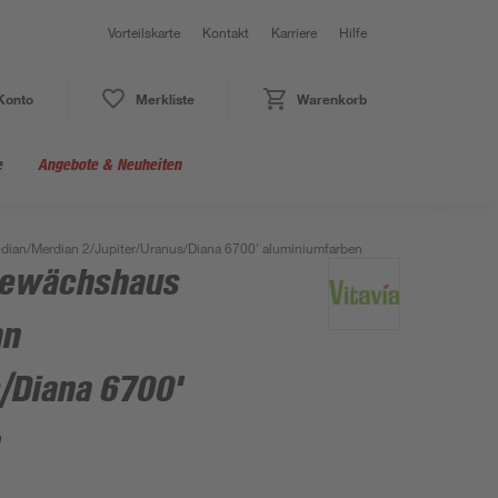
Vorteilskarte
Kontakt
Karriere
Hilfe
Konto
Merkliste
Warenkorb
e
Angebote & Neuheiten
dian/Merdian 2/Jupiter/Uranus/Diana 6700' aluminiumfarben
Gewächshaus
an
/Diana 6700'
n