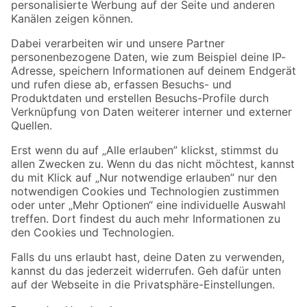
Folge uns
Zahlungsarten
Versandarten
Sicher einkaufen
Jetzt die toom-App herunterladen
Alle Preisangaben in EUR inkl. gesetzl. MwSt.. Die dargestellten Angebote sind unter
Umständen nicht in allen Märkten verfügbar. Die angegebenen Verfügbarkeiten beziehen
sich auf den unter "Mein Markt" ausgewählten toom Baumarkt. Alle Angebote und
Produkte nur solange der Vorrat reicht.