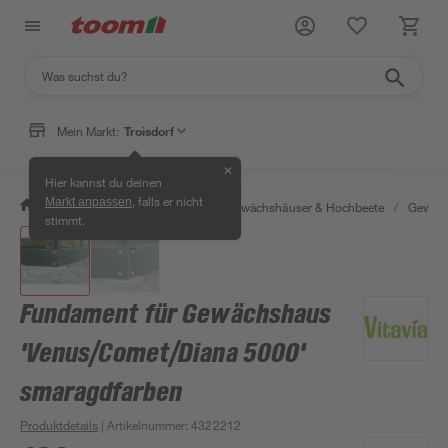
Mein Markt:
Troisdorf
✕
Hier kannst du deinen
, falls er nicht
Markt anpassen
/
Garten & Freizeit
/
Anzucht, Gewächshäuser & Hochbeete
/
Gewäch
stimmt.
Fundament für Gewächshaus
'Venus/Comet/Diana 5000'
smaragdfarben
Produktdetails
| Artikelnummer
:
4322212