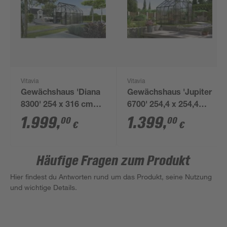
Vitavia
Vitavia
Gewächshaus 'Diana
Gewächshaus 'Jupiter
8300' 254 x 316 cm
6700' 254,4 x 254,4
mit 4 mm
cm mit 4 mm
1.999
,
1.399
,
00
00
€
€
Hohlkammerplatten
Hohlkammerplatten
schwarz
smaragdfarben
Häufige Fragen zum Produkt
Hier findest du Antworten rund um das Produkt, seine Nutzung
und wichtige Details.