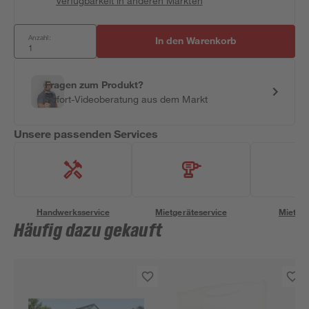
Verfügbarkeit in anderen Märkten
Anzahl:
In den Warenkorb
Fragen zum Produkt?
Sofort-Videoberatung aus dem Markt
Unsere passenden Services
Handwerksservice
Mietgeräteservice
Miettra
Häufig dazu gekauft