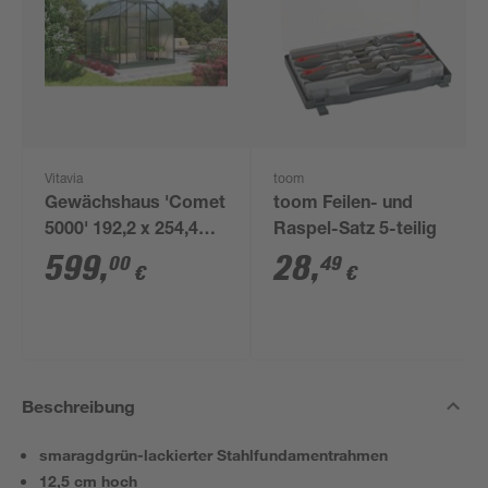
Vitavia
toom
Gewächshaus 'Comet
toom Feilen- und
5000' 192,2 x 254,4
Raspel-Satz 5-teilig
cm mit 4 mm
599
,
28
,
00
49
€
€
Hohlkammerplatten
smaragdfarben
Beschreibung
smaragdgrün-lackierter Stahlfundamentrahmen
12,5 cm hoch