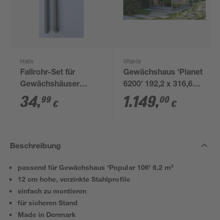
Halls
Vitavia
Fallrohr-Set für
Gewächshaus 'Planet
Gewächshäuser
6200' 192,2 x 316,6
'Popular'
cm mit 3 mm
34
,
1.149
,
99
00
€
€
Sicherheitsglas
aluminiumfarben
Beschreibung
passend für Gewächshaus 'Popular 106' 6,2 m²
12 cm hohe, verzinkte Stahlprofile
einfach zu montieren
für sicheren Stand
Made in Denmark