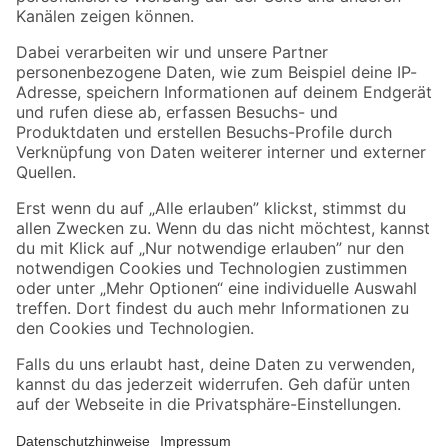
Folge uns
Zahlungsarten
Versandarten
Sicher einkaufen
Jetzt die toom-App herunterladen
Alle Preisangaben in EUR inkl. gesetzl. MwSt.. Die dargestellten Angebote sind unter
Umständen nicht in allen Märkten verfügbar. Die angegebenen Verfügbarkeiten beziehen
sich auf den unter "Mein Markt" ausgewählten toom Baumarkt. Alle Angebote und
Produkte nur solange der Vorrat reicht.