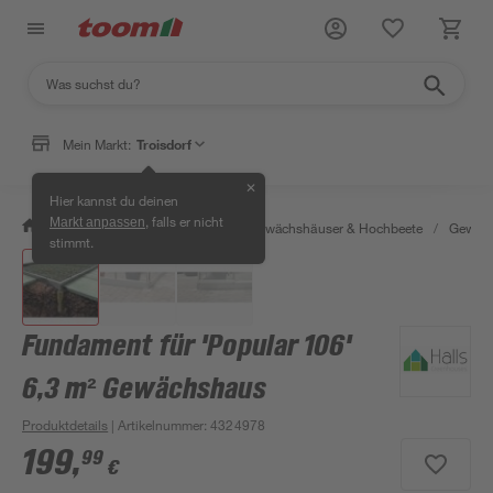
Mein Markt:
Troisdorf
✕
Hier kannst du deinen
, falls er nicht
Markt anpassen
/
Garten & Freizeit
/
Anzucht, Gewächshäuser & Hochbeete
/
Gewäch
stimmt.
Fundament für 'Popular 106'
6,3 m² Gewächshaus
Produktdetails
| Artikelnummer
:
4324978
199
,
99
€