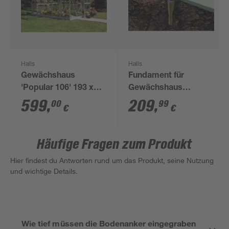
Halls
Halls
Gewächshaus
Fundament für
'Popular 106' 193 x
Gewächshaus
319 cm mit 3 mm
'Popular 106' 6,3 m²
599
,
209
,
00
99
€
€
Blankglas
aluminiumfarben
Häufige Fragen zum Produkt
Hier findest du Antworten rund um das Produkt, seine Nutzung
und wichtige Details.
Wie tief müssen die Bodenanker eingegraben