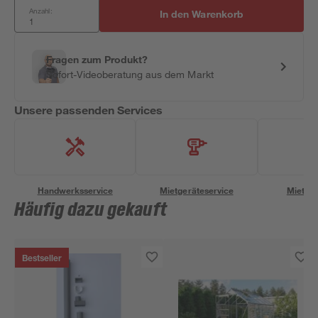
Anzahl:
In den Warenkorb
Fragen zum Produkt?
Sofort-Videoberatung aus dem Markt
Unsere passenden Services
Handwerksservice
Mietgeräteservice
Miettra
Häufig dazu gekauft
Bestseller