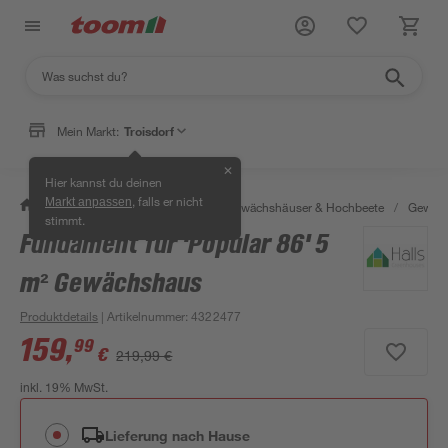
Mein Markt:
Troisdorf
✕
Hier kannst du deinen
, falls er nicht
Markt anpassen
/
Garten & Freizeit
/
Anzucht, Gewächshäuser & Hochbeete
/
Gewäch
stimmt.
Fundament für 'Popular 86' 5
- 60 €
m² Gewächshaus
Produktdetails
| Artikelnummer
:
4322477
159
,
99
€
219,99 €
inkl. 19% MwSt.
Lieferung nach Hause