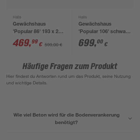
Halls
Halls
Gewächshaus
Gewächshaus
'Popular 86' 193 x 257
'Popular 106' schwarz
cm mit 3 mm
193 x 319 cm
469
,
699
,
99
00
€
€
599,00 €
Blankglas schwarz
Häufige Fragen zum Produkt
Hier findest du Antworten rund um das Produkt, seine Nutzung
und wichtige Details.
Wie viel Beton wird für die Bodenverankerung
benötigt?