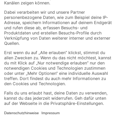
Folge uns
Zahlungsarten
Versandarten
Sicher einkaufen
Jetzt die toom-App herunterladen
Alle Preisangaben in EUR inkl. gesetzl. MwSt.. Die dargestellten Angebote sind unter
Umständen nicht in allen Märkten verfügbar. Die angegebenen Verfügbarkeiten beziehen
sich auf den unter "Mein Markt" ausgewählten toom Baumarkt. Alle Angebote und
Produkte nur solange der Vorrat reicht.
*Paketversand ab 59 € versandkostenfrei, gilt nicht für Artikel mit Speditionsversand, hier