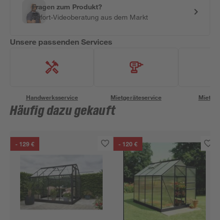
Fragen zum Produkt?
Sofort-Videoberatung aus dem Markt
Unsere passenden Services
Handwerksservice
Mietgeräteservice
Miettra
Häufig dazu gekauft
- 129 €
- 120 €