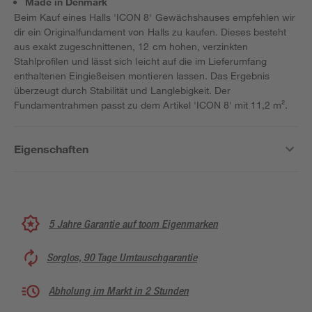
Made in Denmark
Beim Kauf eines Halls 'ICON 8' Gewächshauses empfehlen wir
dir ein Originalfundament von Halls zu kaufen. Dieses besteht
aus exakt zugeschnittenen, 12 cm hohen, verzinkten
Stahlprofilen und lässt sich leicht auf die im Lieferumfang
enthaltenen Eingießeisen montieren lassen. Das Ergebnis
überzeugt durch Stabilität und Langlebigkeit. Der
Fundamentrahmen passt zu dem Artikel 'ICON 8' mit 11,2 m².
Eigenschaften
5 Jahre Garantie auf toom Eigenmarken
Sorglos, 90 Tage Umtauschgarantie
Abholung im Markt in 2 Stunden