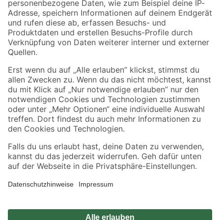
Zahlungsarten
Versandarten
Sicher einkaufen
Jetzt die toom-App herunterladen
Alle Preisangaben in EUR inkl. gesetzl. MwSt.. Die dargestellten Angebote sind unter
Umständen nicht in allen Märkten verfügbar. Die angegebenen Verfügbarkeiten beziehen
sich auf den unter "Mein Markt" ausgewählten toom Baumarkt. Alle Angebote und
Produkte nur solange der Vorrat reicht.
*Paketversand ab 59 € versandkostenfrei, gilt nicht für Artikel mit Speditionsversand, hier
fallen zusätzliche Versandkosten an.
Datenschutz
Privatsphäre
Impressum
AGB