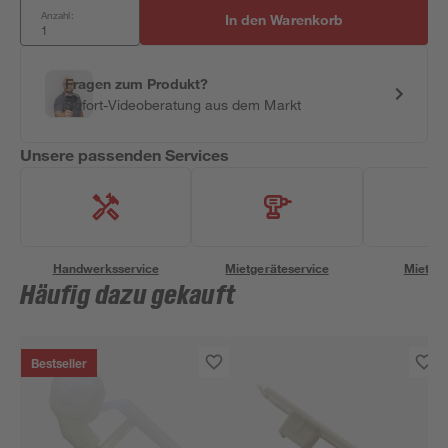
Anzahl:
In den Warenkorb
Fragen zum Produkt?
Sofort-Videoberatung aus dem Markt
Unsere passenden Services
Handwerksservice
Mietgeräteservice
Miettra
Häufig dazu gekauft
Bestseller