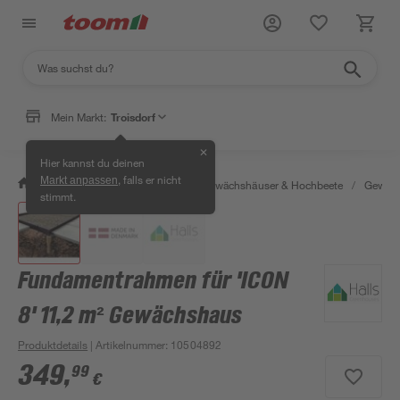
Mein Markt:
Troisdorf
✕
Hier kannst du deinen
, falls er nicht
Markt anpassen
/
Garten & Freizeit
/
Anzucht, Gewächshäuser & Hochbeete
/
Gewäch
stimmt.
Fundamentrahmen für 'ICON
8' 11,2 m² Gewächshaus
Produktdetails
| Artikelnummer
:
10504892
349
,
99
€