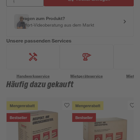
Fragen zum Produkt?
Sofort-Videoberatung aus dem Markt
Unsere passenden Services
Handwerksservice
Mietgeräteservice
Miettra
Häufig dazu gekauft
Mengenrabatt
Mengenrabatt
Bestseller
Bestseller