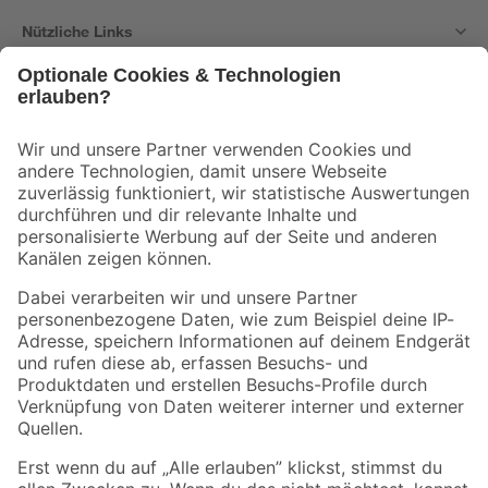
Nützliche Links
Bleib auf dem Laufenden mit unserem Newsletter
Der toom Newsletter: Keine Angebote und Aktionen mehr verpassen!
Zur Newsletter Anmeldung
Folge uns
Zahlungsarten
Versandarten
Sicher einkaufen