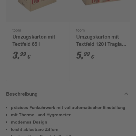
toom
toom
Umzugskarton mit
Umzugskarton mit
Textfeld 65 l
Textfeld 120 l Traglast
50 kg
3
,
5
,
99
99
€
€
Beschreibung
präzises Funkuhrwerk mit vollautomatischer Einstellung
mit Thermo- und Hygrometer
modernes Design
leicht ablesbare Ziffern