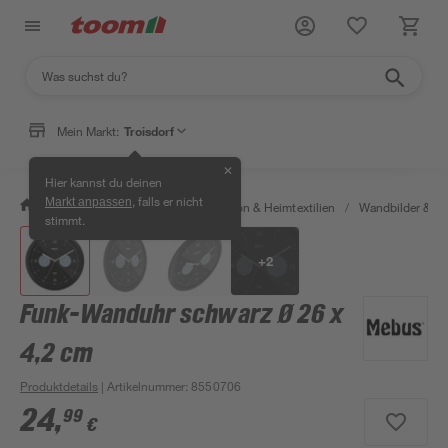
Mein Markt:
Troisdorf
✕
Hier kannst du deinen
, falls er nicht
Markt anpassen
/
Wohnen & Haushalt
/
Dekoration & Heimtextilien
/
Wandbilder & W
stimmt.
+
2
Funk-Wanduhr schwarz Ø 26 x
4,2 cm
Produktdetails
| Artikelnummer
:
8550706
24
,
99
€