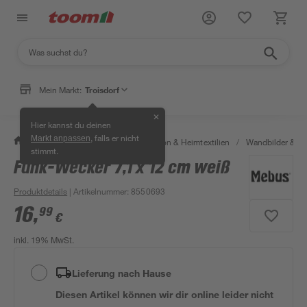
Mein Markt:
Troisdorf
✕
Hier kannst du deinen
, falls er nicht
Markt anpassen
/
Wohnen & Haushalt
/
Dekoration & Heimtextilien
/
Wandbilder & W
stimmt.
Funk-Wecker 7,1 x 12 cm weiß
Produktdetails
| Artikelnummer
:
8550693
16
,
99
€
inkl. 19% MwSt.
Lieferung nach Hause
Diesen Artikel können wir dir online leider nicht