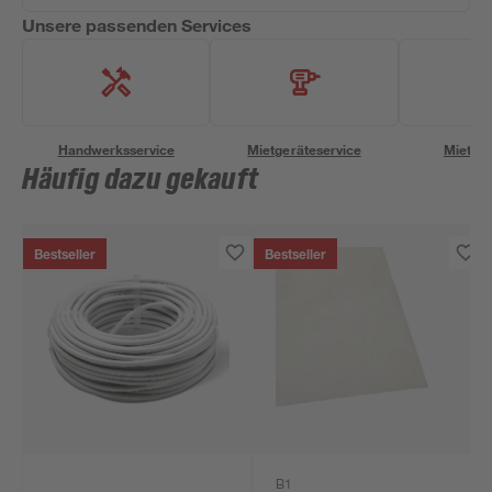
Unsere passenden Services
Handwerksservice
Mietgeräteservice
Miettra
Häufig dazu gekauft
Bestseller
Bestseller
B1