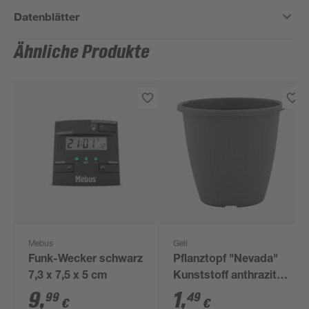
Datenblätter
Ähnliche Produkte
Mebus
Geli
Funk-Wecker schwarz
Pflanztopf "Nevada"
7,3 x 7,5 x 5 cm
Kunststoff anthrazit Ø
12 cm
9
,
1
,
99
49
€
€