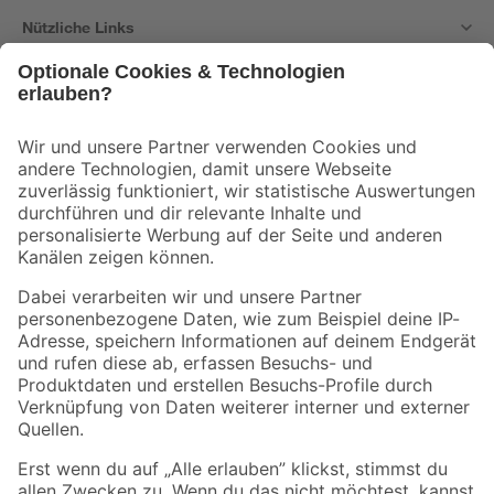
Nützliche Links
Bleib auf dem Laufenden mit unserem Newsletter
Der toom Newsletter: Keine Angebote und Aktionen mehr verpassen!
Zur Newsletter Anmeldung
Folge uns
Zahlungsarten
Versandarten
Sicher einkaufen