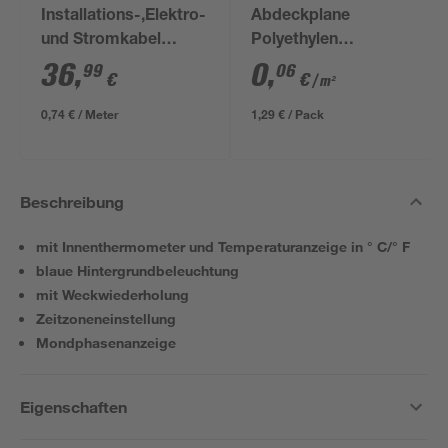
Installations-,Elektro-
Abdeckplane
und Stromkabel
Polyethylen
NYM-J 3x1,5mm² 50
transparent 4 x 5 m
36
,
0
,
99
06
€
€
/ m²
m
0,74 € / Meter
1,29 € / Pack
Beschreibung
mit Innenthermometer und Temperaturanzeige in ° C/° F
blaue Hintergrundbeleuchtung
mit Weckwiederholung
Zeitzoneneinstellung
Mondphasenanzeige
Eigenschaften