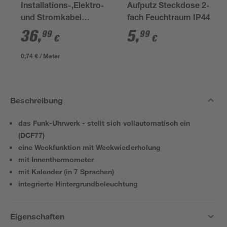
Installations-,Elektro-
Aufputz Steckdose 2-
und Stromkabel
fach Feuchtraum IP44
NYM-J 3x1,5mm² 50
36
,
5
,
99
99
€
€
m
0,74 € / Meter
Beschreibung
das Funk-Uhrwerk - stellt sich vollautomatisch ein
(DCF77)
eine Weckfunktion mit Weckwiederholung
mit Innenthermometer
mit Kalender (in 7 Sprachen)
integrierte Hintergrundbeleuchtung
Eigenschaften