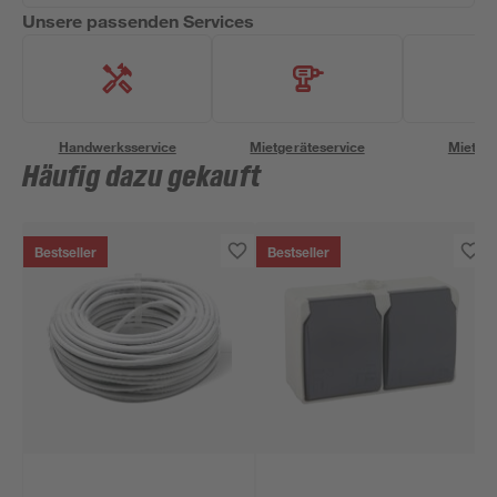
Unsere passenden Services
Handwerksservice
Mietgeräteservice
Miettra
Häufig dazu gekauft
Bestseller
Bestseller