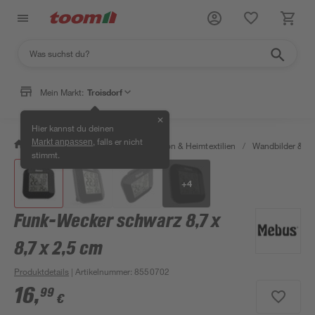
Mein Markt:
Troisdorf
✕
Hier kannst du deinen
, falls er nicht
Markt anpassen
/
Wohnen & Haushalt
/
Dekoration & Heimtextilien
/
Wandbilder & W
stimmt.
+
4
Funk-Wecker schwarz 8,7 x
8,7 x 2,5 cm
Produktdetails
| Artikelnummer
:
8550702
16
,
99
€