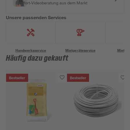
Sofort-Videoberatung aus dem Markt
Unsere passenden Services
Handwerksservice
Mietgeräteservice
Miettra
Häufig dazu gekauft
Bestseller
Bestseller