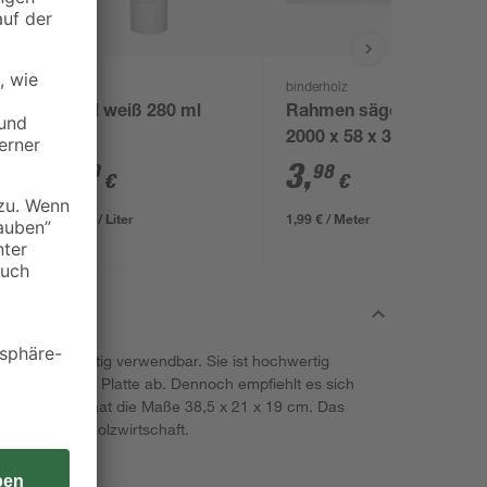
B1
binderholz
Acryl weiß 280 ml
Rahmen sägerau
2000 x 58 x 38 mm
1
,
3
,
99
98
€
€
7,11 € / Liter
1,99 € / Meter
lz ist vielseitig verwendbar. Sie ist hochwertig
einer massiven Platte ab. Dennoch empfiehlt es sich
n. Die Fußbank hat die Maße 38,5 x 21 x 19 cm. Das
tifizierter Holzwirtschaft.