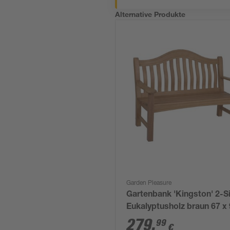
Alternative Produkte
Garden Pleasure
Gartenbank 'Kingston' 2-Si
Eukalyptusholz braun 67 x 
131 cm
279
,
99
€