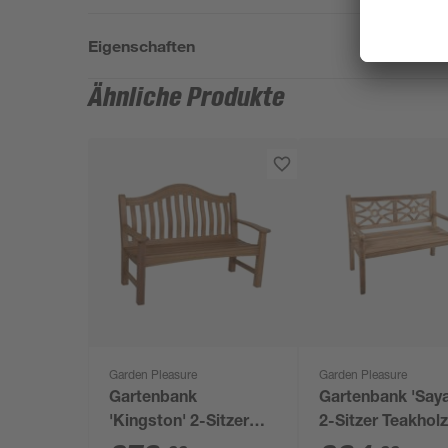
Eigenschaften
Ähnliche Produkte
Garden Pleasure
Garden Pleasure
Gartenbank
Gartenbank 'Say
'Kingston' 2-Sitzer
2-Sitzer Teakhol
Eukalyptusholz braun
braun 120 x 92 x