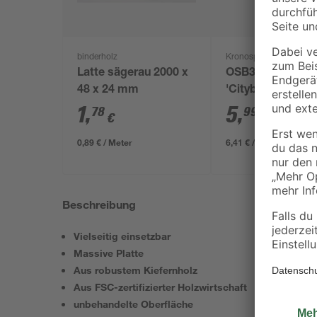
binderholz
Kronospan
Latte sägerau 2000 x
OSB3-Verlegepla
48 x 24 mm
'Cityboard'
ungeschliffen 16
1
,
5
,
78
99
€
€
/ m²
634 x 12 mm
0,89 € / Meter
6,41 € / Pack
Beschreibung
Vielseitig einsetzbar
Massive Platte
Aus robustem Kiefernholz
Aus FSC-zertifizierter Holzwirtschaft
unbehandelte Oberfläche