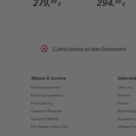
279
,
294
,
99
99
€
€
67 x 91 x 131 cm
cm
5 Jahre Garantie auf toom Eigenmarken
Wissen & Service
Unterne
Handwerksservice
Über uns
Entsorgungsservice
Karriere
Finanzierung
Presse
Übersicht Ratgeber
Nachhaltigk
Übersicht Märkte
Auszeichn
DIY-Städte-Index 2026
Affiliate-