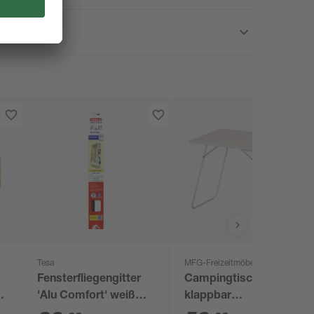
Tesa
MFG-Freizeitmöbel
Fensterfliegengitter
Campingtisch
'Alu Comfort' weiß
klappbar
120 x 150 cm
Stahl/Kunststoff 60 x