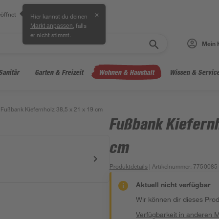
öffnet
✕
Hier kannst du deinen
, falls
Markt anpassen
er nicht stimmt.
Mein 
Sanitär
Garten & Freizeit
Wohnen & Haushalt
Wissen & Servic
Fußbank Kiefernholz 38,5 x 21 x 19 cm
Fußbank Kiefernh
cm
Produktdetails
| Artikelnummer
:
7750085
Aktuell nicht verfügbar
Wir können dir dieses Produ
Verfügbarkeit in anderen 