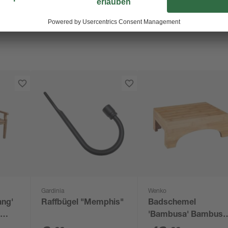
Gardinia
Wenko
ang'
Raffbügel "Memphis"
Badschemel
z
'Bambusa' Bambus
 64
40 x 30 x 15 cm