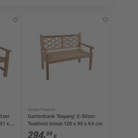
Garden Pleasure
tzer
Gartenbank 'Sayang' 2-Sitzer
91 x
Teakholz braun 120 x 92 x 64 cm
294
,
99
€