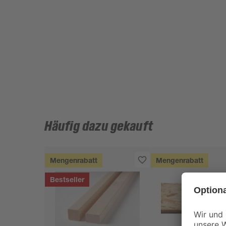
Häufig dazu gekauft
Mengenrabatt
Mengenrabatt
Bestseller