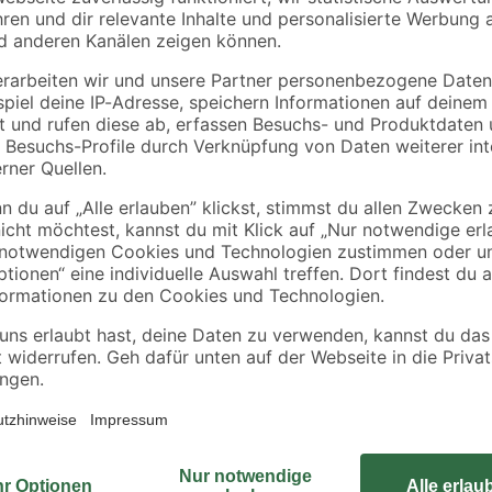
Selit
toom
tte
Dichtband 'Selitstop'
Clips für
50 m
Sockelleisten 'Nr. 1'
90 x
schwarz, 20 Stück
6
,
8
,
99
49
€
€
0,14 € / Meter
Die Fußbank aus robustem Kiefernho
verarbeitet und schließt oben mit 
nicht, die Bank als Tritt zu nutze
verwendete Holz stammt aus FSC-zer