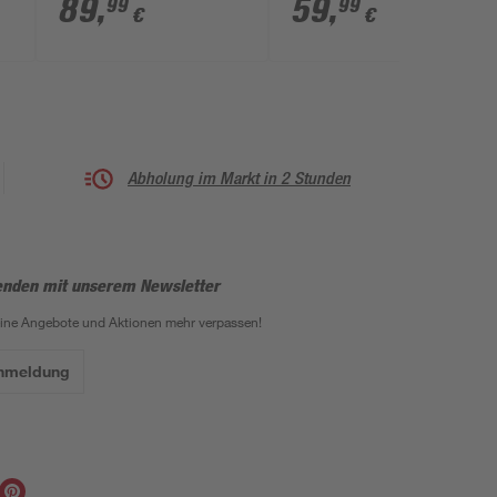
89
,
59
,
99
99
€
€
63 x 80 cm
Abholung im Markt in 2 Stunden
enden mit unserem Newsletter
eine Angebote und Aktionen mehr verpassen!
Anmeldung