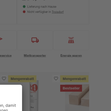
Lieferung nach Hause
Troisdorf
Nicht verfügbar in
eservice
Miettransporter
Energie sparen
Mengenrabatt
Mengenrabatt
Bestseller