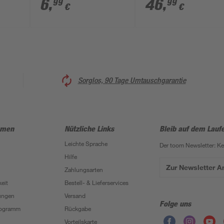
6
,
46
,
99
99
€
€
Sorglos, 90 Tage Umtauschgarantie
hmen
Nützliche Links
Bleib auf dem Lauf
Leichte Sprache
Der toom Newsletter: K
Hilfe
Zur Newsletter 
Zahlungsarten
eit
Bestell- & Lieferservices
ungen
Versand
Folge uns
Programm
Rückgabe
Vorteilskarte