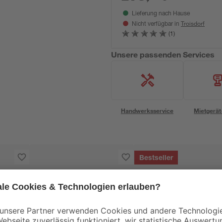
Lieferung nach Hause
Troisdorf
Nicht verfügbar in
(1)
Unsere passenden Services
Handwerksservice
Mietgerät
Bestseller