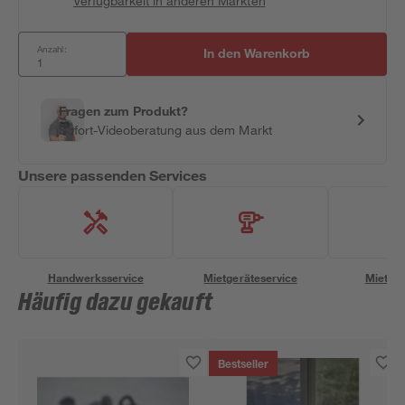
Verfügbarkeit in anderen Märkten
Anzahl:
In den Warenkorb
Fragen zum Produkt?
Sofort-Videoberatung aus dem Markt
Unsere passenden Services
Handwerksservice
Mietgeräteservice
Miettra
Häufig dazu gekauft
Bestseller