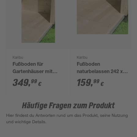
Karibu
Karibu
Fußboden für
Fußboden
Gartenhäuser mit
naturbelassen 242 x
Sockelmaß 370 x 310
183 cm
349
,
159
,
99
99
€
€
cm
Häufige Fragen zum Produkt
Hier findest du Antworten rund um das Produkt, seine Nutzung
und wichtige Details.