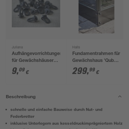
Juliana
Halls
Aufhängevorrichtungen
Fundamentrahmen für
für Gewächshäuser
Gewächshaus 'Qube
schwarz 20 Stück
610' 6,4 m²
9
,
299
,
09
99
€
€
Beschreibung
schnelle und einfache Bauweise durch Nut- und
Federbretter
inklusive Unterlegern aus kesseldruckimprägniertem Holz