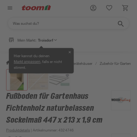
Mein Markt:
Troisdorf
✕
Hier kannst du deinen
, falls er nicht
Markt anpassen
/
Garten & Freizeit
/
Garten- & Gerätehäuser
/
Zubehör für Gartenhäu
stimmt.
Fußboden für Gartenhaus
Fichtenholz naturbelassen
Sockelmaß 447 x 213 x 1,9 cm
Produktdetails
| Artikelnummer
:
4324746