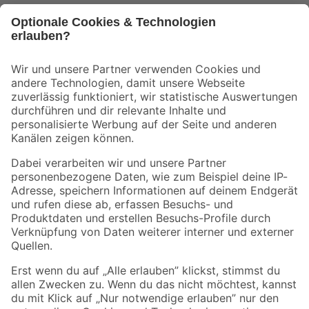
Bleib auf dem Laufenden mit unserem Newsletter
Der toom Newsletter: Keine Angebote und Aktionen mehr verpassen!
Zur Newsletter Anmeldung
Folge uns
Zahlungsarten
Versandarten
Sicher einkaufen
Jetzt die toom-App herunterladen