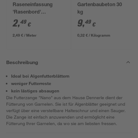
Raseneinfassung
Gartenbaubeton 30
'Rasenbord'
kg
beidseitig abgerundet
2
,
9
,
49
49
€
€
5 x 25 x 100 cm grau
2,49 € / Meter
0,32 € / Kilogramm
Beschreibung
Ideal bei Algenfutterblättern
weniger Futterreste
kein lästiges absaugen
Die Futterzange "Nano" aus dem Hause Dennerle dient der
Fütterung von Garnelen. Sie ist für Algenblätter geeignet und
verfügt über eine verstellbare Halteschnur und einen Sauger.
Die Zange ist einfach anzuwenden und ermöglicht eine
Fütterung Ihrer Garnelen, da wo sie am liebsten fressen.