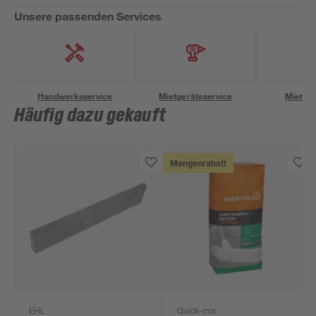
Unsere passenden Services
Handwerksservice
Mietgeräteservice
Miettra
Häufig dazu gekauft
Mengenrabatt
EHL
Quick-mix