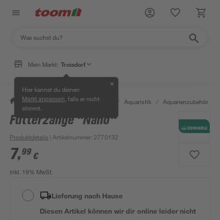
Mein Markt:
Troisdorf
✕
Hier kannst du deinen
, falls er nicht
Markt anpassen
/
Garten & Freizeit
/
Tierbedarf
/
Aquaristik
/
Aquarienzubehör
/
stimmt.
Futterzange "Nano"
Produktdetails
| Artikelnummer
:
2770132
7
,
99
€
inkl. 19% MwSt.
Lieferung nach Hause
Diesen Artikel können wir dir online leider nicht