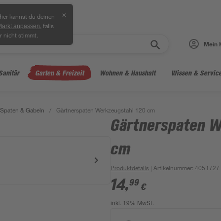
✕
ier kannst du deinen
, falls
Markt anpassen
r nicht stimmt.
Mein 
Sanitär
Garten & Freizeit
Wohnen & Haushalt
Wissen & Servic
 Spaten & Gabeln
/
Gärtnerspaten Werkzeugstahl 120 cm
Gärtnerspaten W
cm
Produktdetails
| Artikelnummer
:
4051727
14
,
99
€
inkl. 19% MwSt.