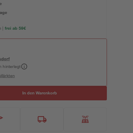
e
tage
 |
frei ab 59€
sdorf
h hinterlegt
 Märkten
In den Warenkorb