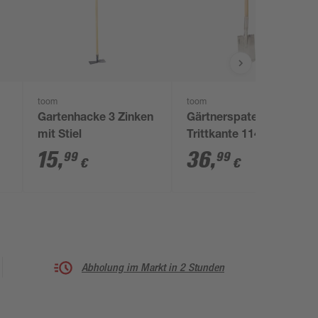
toom
toom
Gartenhacke 3 Zinken
Gärtnerspaten
mit Stiel
Trittkante 114 cm
15
,
36
,
99
99
€
€
Abholung im Markt in 2 Stunden