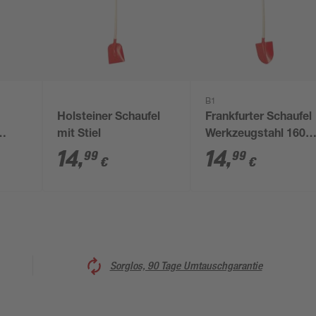
B1
Holsteiner Schaufel
Frankfurter Schaufel
mit Stiel
Werkzeugstahl 160
 cm
cm
14
,
14
,
99
99
€
€
Sorglos, 90 Tage Umtauschgarantie