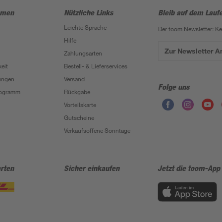
hmen
Nützliche Links
Bleib auf dem Lauf
Leichte Sprache
Der toom Newsletter: K
Hilfe
Zur Newsletter 
Zahlungsarten
eit
Bestell- & Lieferservices
ungen
Versand
Folge uns
Programm
Rückgabe
Vorteilskarte
Gutscheine
Verkaufsoffene Sonntage
rten
Sicher einkaufen
Jetzt die toom-App