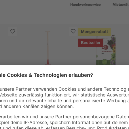
Handwerksservice
Mietgerät
Mengenrabatt
Bestseller
B1
fel
Spatengabel 4 Zinken
Blumenerde torffrei
60
Stahl
40 l
14
,
3
,
99
99
€
€
0,10 € / Liter