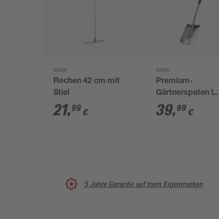
toom
toom
Rechen 42 cm mit
Premium-
Stiel
Gärtnerspaten L
Carbonstahl 120
21
,
39
,
99
99
€
€
5 Jahre Garantie auf toom Eigenmarken