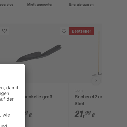
eservice
Miettransporter
Energie sparen
Bestseller
toom
toom
Blumenkelle groß
Rechen 42 cm mit
Stiel
3
,
21
,
99
99
€
€