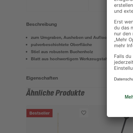
Beschreibung
zum Umgraben, Ausheben und Auflockern
pulverbeschichtete Oberfläche
Stiel aus robustem Buchenholz
Blatt aus hochwertigem Werkzeugstahl
Eigenschaften
Ähnliche Produkte
Bestseller