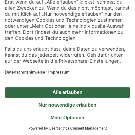
Jetzt die toom-App herunterladen
Alle Preisangaben in EUR inkl. gesetzl. MwSt.. Die dargestellten Angebote sind unter
Umständen nicht in allen Märkten verfügbar. Die angegebenen Verfügbarkeiten beziehen
sich auf den unter "Mein Markt" ausgewählten toom Baumarkt. Alle Angebote und
Produkte nur solange der Vorrat reicht.
*Paketversand ab 59 € versandkostenfrei, gilt nicht für Artikel mit Speditionsversand, hier
fallen zusätzliche Versandkosten an.
Datenschutz
Privatsphäre
Impressum
AGB
Nutzungsbedingungen
Widerrufsrecht
Vertrag widerrufen
Barrierefreiheit
© 2026 toom Baumarkt GmbH