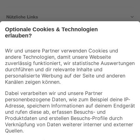
Nützliche Links
Bleib auf dem Laufenden mit unserem Newsletter
Der toom Newsletter: Keine Angebote und Aktionen mehr verpassen!
Zur Newsletter Anmeldung
Folge uns
Zahlungsarten
Versandarten
Sicher einkaufen