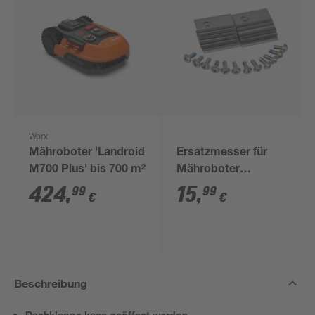
Worx
Mähroboter 'Landroid
Ersatzmesser für
M700 Plus' bis 700 m²
Mähroboter
'Landroid'
424
,
15
,
99
99
€
€
Beschreibung
Dachklappe kann geöffnet werden