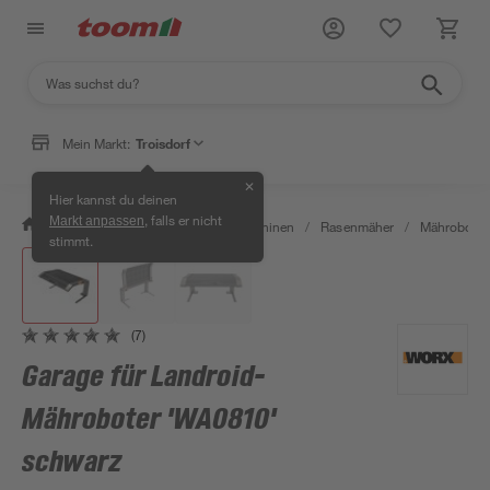
Mein Markt:
Troisdorf
✕
Hier kannst du deinen
, falls er nicht
Markt anpassen
/
Garten & Freizeit
/
Gartenmaschinen
/
Rasenmäher
/
Mähroboter
stimmt.
(7)
Garage für Landroid-
Mähroboter 'WA0810'
schwarz