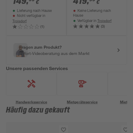
149
,
419
,
€
€
life/SILENO Minimo'
Lieferung nach Hause
Keine Lieferung nach
Hause
Nicht verfügbar in
Troisdorf
Troisdorf
Verfügbar in
(3)
(1)
Fragen zum Produkt?
Sofort-Videoberatung aus dem Markt
Unsere passenden Services
Handwerksservice
Mietgeräteservice
Miettra
Häufig dazu gekauft