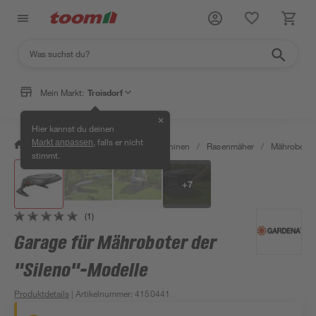
Mein Markt:
Troisdorf
✕
Hier kannst du deinen
, falls er nicht
Markt anpassen
/
Garten & Freizeit
/
Gartenmaschinen
/
Rasenmäher
/
Mähroboter
stimmt.
+
7
(1)
Garage für Mähroboter der
"Sileno"-Modelle
Produktdetails
| Artikelnummer
:
4150441