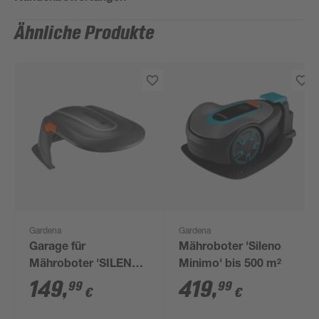
Ähnliche Produkte
Gardena
Gardena
Garage für
Mähroboter 'Sileno
Mähroboter 'SILENO
Minimo' bis 500 m²
city/SILENO
149
,
419
,
99
99
€
€
life/SILENO Minimo'