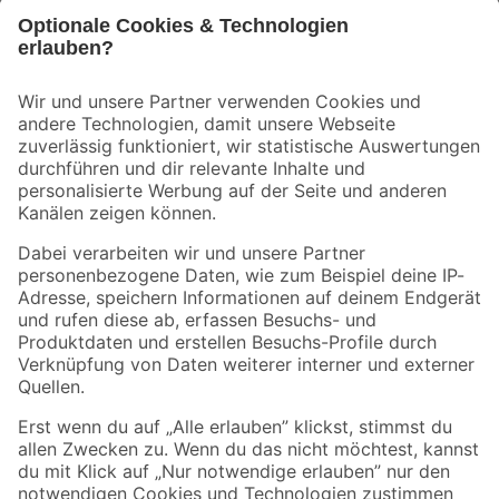
Bleib auf dem Laufenden mit unserem Newsletter
Der toom Newsletter: Keine Angebote und Aktionen mehr verpassen!
Zur Newsletter Anmeldung
Folge uns
Zahlungsarten
Versandarten
Sicher einkaufen
Jetzt die toom-App herunterladen