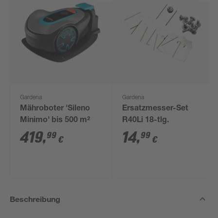
Gardena
Gardena
Mähroboter 'Sileno
Ersatzmesser-Set
Minimo' bis 500 m²
R40Li 18-tlg.
419
,
14
,
99
99
€
€
Beschreibung