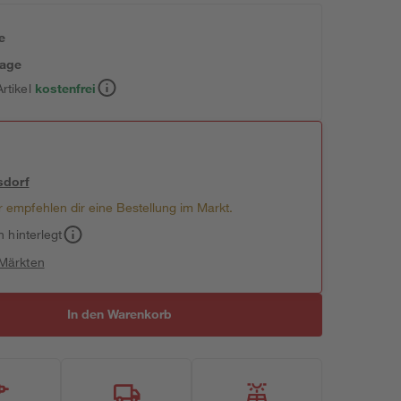
e
tage
rtikel
kostenfrei
sdorf
 empfehlen dir eine Bestellung im Markt.
h hinterlegt
 Märkten
In den Warenkorb