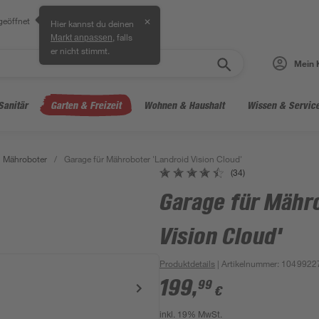
geöffnet
✕
Hier kannst du deinen
, falls
Markt anpassen
er nicht stimmt.
Mein 
Sanitär
Garten & Freizeit
Wohnen & Haushalt
Wissen & Servic
Mähroboter
/
Garage für Mähroboter 'Landroid Vision Cloud'
(34)
Garage für Mähr
Vision Cloud'
Produktdetails
| Artikelnummer
:
1049922
199
,
99
€
inkl. 19% MwSt.