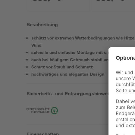
Beschreibung
schützt vor extremen Wetterbedingungen wie Hitze
Wind
schnelle und einfache Montage mit sicherer Schra
auch bei häufigem Gebrauch stabil und standfest
Schutz vor Staub und Schmutz
hochwertiges und elegantes Design
Sicherheits- und Entsorgungshinweise
Eigenschaften