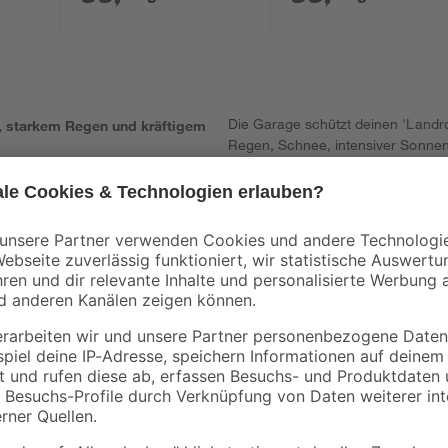
Vision Cloud'
Die Garage schützt deinen 'Landroi
, starkem Regen und kräftigem
Regen, Schnee, intensiver Sonnen
Außenbedingungen. Dadurch wird 
ubbefestigung
Abnutzungen vorgebeugt. Die Gara
schnelle und mühelose Montage er
deinen Außenbereich ein und biete