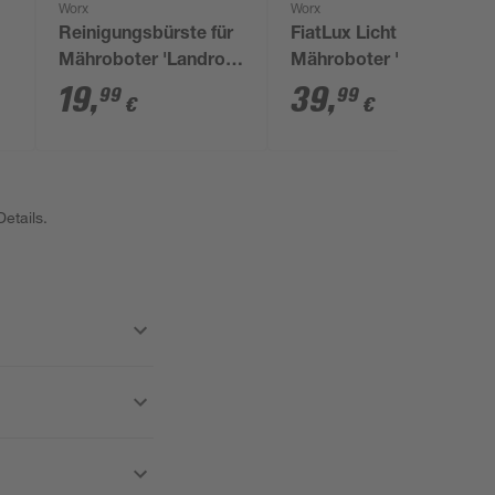
Worx
Worx
Reinigungsbürste für
FiatLux Licht für für
Mähroboter 'Landroid
Mähroboter 'Landroid
Vision Cloud 4WD'
Vision Cloud 2WD'
19
,
39
,
99
99
€
€
etails.