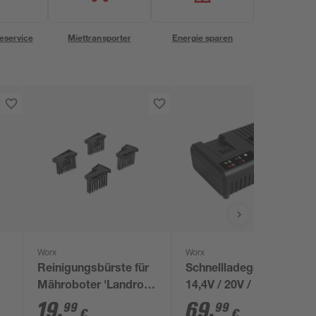
eservice
Miettransporter
Energie sparen
Worx
Worx
Reinigungsbürste für
Schnellladegerät
Mähroboter 'Landroid
14,4V / 20V / 6,0 A -
id
Vision Cloud 4WD'
WA3867
19
,
69
,
99
99
€
€