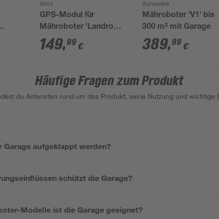
Worx
Sunseeker
GPS-Modul für
Mähroboter 'V1' bis
Mähroboter 'Landroid
300 m² mit Garage
droid
Vision Cloud'
149
,
389
,
99
99
€
€
Häufige Fragen zum Produkt
indest du Antworten rund um das Produkt, seine Nutzung und wichtige D
r Garage aufgeklappt werden?
rungseinflüssen schützt die Garage?
oter-Modelle ist die Garage geeignet?