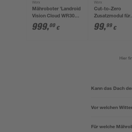
Worx
Worx
Mähroboter 'Landroid
Cut-to-Zero
Vision Cloud WR308E'
Zusatzmodul für
bis 800 m²
Mähroboter 'Lan
999
,
99
,
00
99
€
€
Vision Cloud'
Hier f
Kann das Dach de
Vor welchen Witte
Für welche Mährob