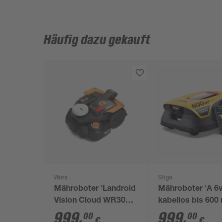
Häufig dazu gekauft
Worx
Stiga
Mähroboter 'Landroid
Mähroboter 'A 6v
Vision Cloud WR308E'
kabellos bis 600
bis 800 m²
999
,
999
,
00
00
€
€