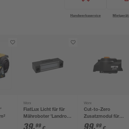
Handwerksservice
Mietgerät
Worx
Worx
'
FiatLux Licht für für
Cut-to-Zero
 m²
Mähroboter 'Landroid
Zusatzmodul für
Vision Cloud 2WD'
Mähroboter 'Landro
39
,
99
,
99
99
€
€