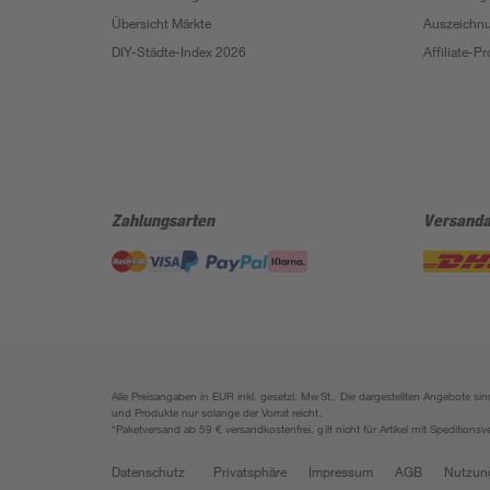
Übersicht Märkte
Auszeichn
DIY-Städte-Index 2026
Affiliate-
Zahlungsarten
Versanda
Alle Preisangaben in EUR inkl. gesetzl. MwSt.. Die dargestellten Angebote 
und Produkte nur solange der Vorrat reicht.
*Paketversand ab 59 € versandkostenfrei, gilt nicht für Artikel mit Speditionsv
Datenschutz
Privatsphäre
Impressum
AGB
Nutzun