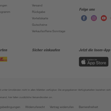
ungen
Versand
Folge uns
Programm
Rückgabe
Vorteilskarte
Gutscheine
Verkaufsoffene Sonntage
rten
Sicher einkaufen
Jetzt die toom-App
sind unter Umständen nicht in allen Märkten verfügbar. Die angegebenen Verfügbarkeiten beziehen s
ersand, hier fallen zusätzliche Versandkosten an.
gsbedingungen
Widerrufsrecht
Vertrag widerrufen
Barrierefreiheit