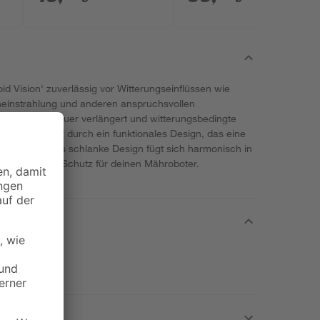
d Vision' zuverlässig vor Witterungseinflüssen wie
einstrahlung und anderen anspruchsvollen
die Lebensdauer verlängert und witterungsbedingte
ge überzeugt durch ein funktionales Design, das eine
möglicht. Das schlanke Design fügt sich harmonisch in
t gleichzeitig Schutz für deinen Mähroboter.