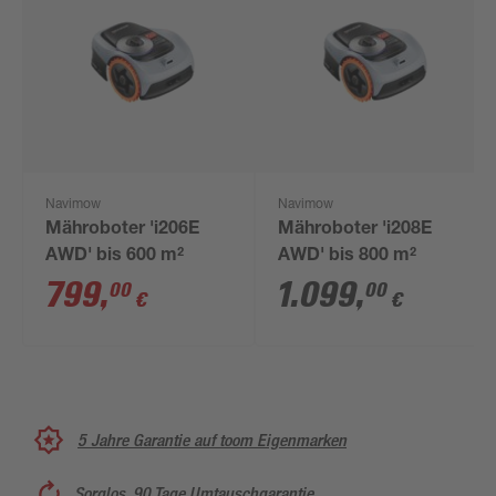
Navimow
Navimow
Mähroboter 'i206E
Mähroboter 'i208E
AWD' bis 600 m²
AWD' bis 800 m²
799
,
1.099
,
00
00
€
€
5 Jahre Garantie auf toom Eigenmarken
Sorglos, 90 Tage Umtauschgarantie