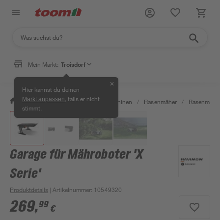
Mein Markt:
Troisdorf
✕
Hier kannst du deinen
, falls er nicht
Markt anpassen
/
Garten & Freizeit
/
Gartenmaschinen
/
Rasenmäher
/
Rasenmäher
stimmt.
Garage für Mähroboter 'X
Serie'
Produktdetails
| Artikelnummer
:
10549320
269
,
99
€