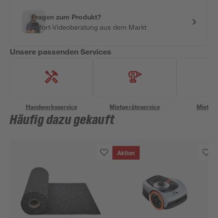
Fragen zum Produkt?
Sofort-Videoberatung aus dem Markt
Unsere passenden Services
Handwerksservice
Mietgeräteservice
Miettra
Häufig dazu gekauft
Aktion