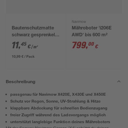
Navimow
Bautenschutzmatte
Mähroboter 'i206E
schwarz gesprenkelt
AWD' bis 600 m²
120 x 80 x 0,6 cm
11
,
799
,
45
00
€
€
/ m²
10,99 € / Pack
Beschreibung
passgenau für Navimow X420E, X430E und X450E
Schutz vor Regen, Sonne, UV-Strahlung & Hitze
klappbare Abdeckung für schnellen Bedienzugang
freier Zugriff während des Ladevorgangs möglich
unterstützt langlebige Funktion deines Mähroboters
Mit der Segway Navimow Garage 'X4' schützt du deinen