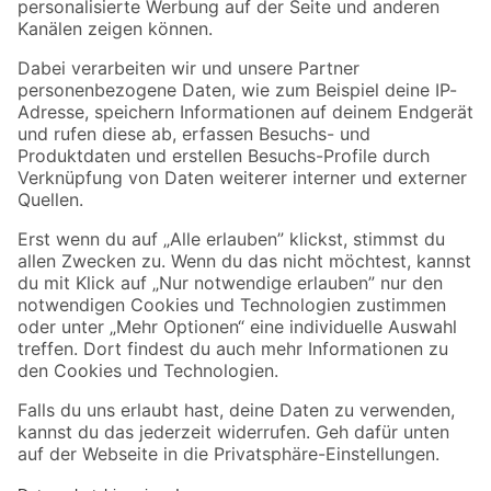
Folge uns
Zahlungsarten
Versandarten
Sicher einkaufen
Jetzt die toom-App herunterladen
Alle Preisangaben in EUR inkl. gesetzl. MwSt.. Die dargestellten Angebote sind unter
Umständen nicht in allen Märkten verfügbar. Die angegebenen Verfügbarkeiten beziehen
sich auf den unter "Mein Markt" ausgewählten toom Baumarkt. Alle Angebote und
Produkte nur solange der Vorrat reicht.