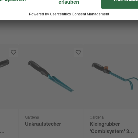
Gardena
Gardena
Unkrautstecher
Kleingrubber
'Combisystem' 3