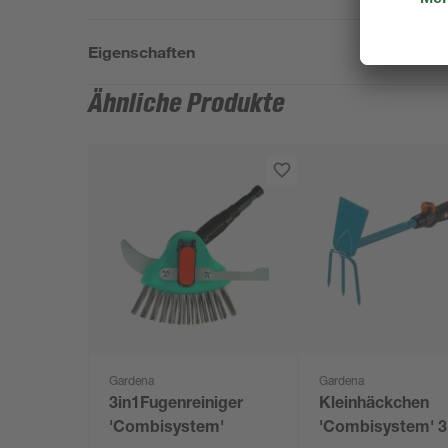
Eigenschaften
Ähnliche Produkte
Gardena
Gardena
3in1Fugenreiniger
Kleinhäckchen
'Combisystem'
'Combisystem' 3