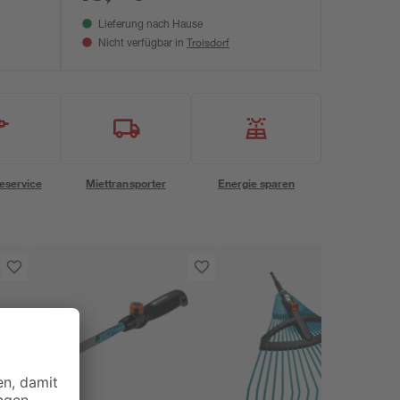
Lieferung nach Hause
Troisdorf
Nicht verfügbar in
eservice
Miettransporter
Energie sparen