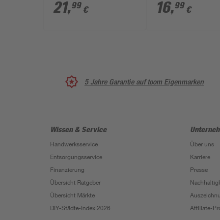
Zinken inkl. Griff
21
,
16
,
99
99
€
€
5 Jahre Garantie auf toom Eigenmarken
Wissen & Service
Unterne
Handwerksservice
Über uns
Entsorgungsservice
Karriere
Finanzierung
Presse
Übersicht Ratgeber
Nachhaltigk
Übersicht Märkte
Auszeichn
DIY-Städte-Index 2026
Affiliate-