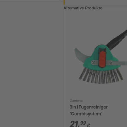
Alternative Produkte
Gardena
3in1Fugenreiniger
'Combisystem'
21
,
99
€