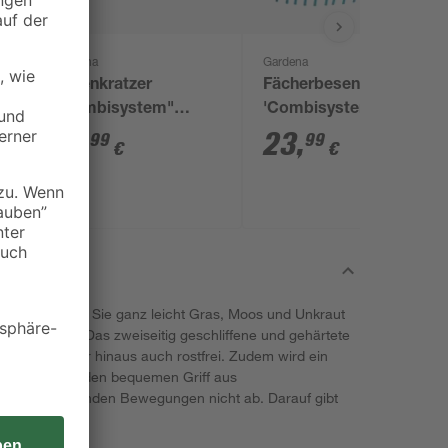
Gardena
Gardena
x
Fugenkratzer
Fächerbesen
ak
"Combisystem"
'Combisystem'
Edelstahl
verstellbar 35-52 cm
15
,
23
,
99
99
€
€
DENA können Sie ganz leicht Gras, Moos und Unkraut
n entfernen. Das zweiseitig geschliffene und gehärtete
 und ist darüber hinaus auch rostfrei. Zudem wird ein
iefert. Durch den bequemen Griff aus
ch bei ziehenden Bewegungen nicht ab. Darauf gibt