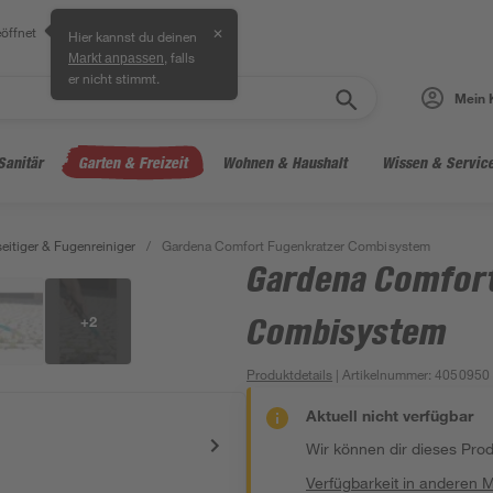
öffnet
✕
Hier kannst du deinen
, falls
Markt anpassen
er nicht stimmt.
Mein 
Sanitär
Garten & Freizeit
Wohnen & Haushalt
Wissen & Servic
eitiger & Fugenreiniger
/
Gardena Comfort Fugenkratzer Combisystem
Gardena Comfort
+
2
Combisystem
Produktdetails
| Artikelnummer
:
4050950
Aktuell nicht verfügbar
Wir können dir dieses Produ
Verfügbarkeit in anderen 