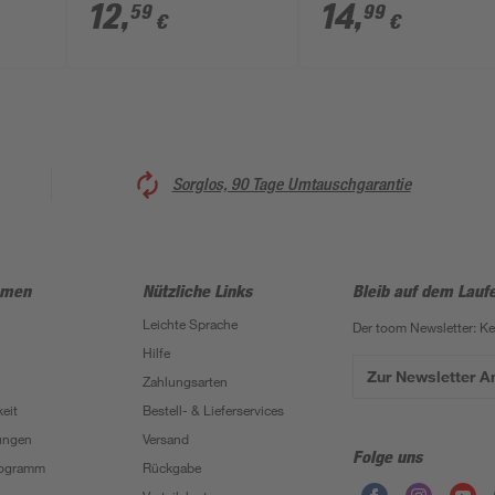
Zinken inkl. Griff
12
,
14
,
59
99
€
€
Sorglos, 90 Tage Umtauschgarantie
hmen
Nützliche Links
Bleib auf dem Lauf
Leichte Sprache
Der toom Newsletter: K
Hilfe
Zur Newsletter 
Zahlungsarten
eit
Bestell- & Lieferservices
ungen
Versand
Folge uns
Programm
Rückgabe