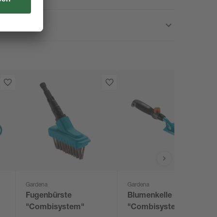
Gardena
Gardena
Fugenbürste
Blumenkelle
"Combisystem"
"Combisystem"