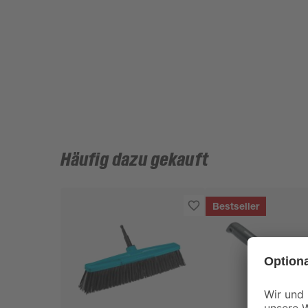
Häufig dazu gekauft
Bestseller