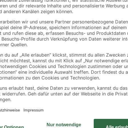
Gardena
andrewex
ssic"
Rechen
Zaunpfosten glatt 9 
"Combisystem"
9 x 185 cm Kiefer te
duroplastbeschichtet
14
,
37
,
99
99
€
€
41 cm
20,54 € / Meter
Mit diesem Fugenkratzer von GAR
in Plattenfugen und an Mauerkante
Messer ist aus Edelstahl gefertigt
 Plattenfugen und an
hochwertiger Messerschutz mitgel
Weichkomponenten rutscht man au
GARDENA 25 Jahre Garantie.