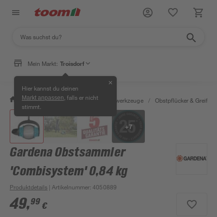
Mein Markt:
Troisdorf
✕
Hier kannst du deinen
, falls er nicht
Markt anpassen
/
Garten & Freizeit
/
Gartenhandwerkzeuge
/
Obstpflücker & Greifza
stimmt.
+
7
Gardena Obstsammler
'Combisystem' 0,84 kg
Produktdetails
| Artikelnummer
:
4050889
49
,
99
€