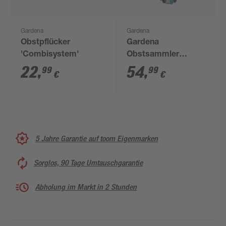
Gardena
Gardena
Obstpflücker
Gardena
'Combisystem'
Obstsammler
'Combisystem' inkl.
22
,
54
,
99
99
€
€
Stiel
5 Jahre Garantie auf toom Eigenmarken
Sorglos, 90 Tage Umtauschgarantie
Abholung im Markt in 2 Stunden