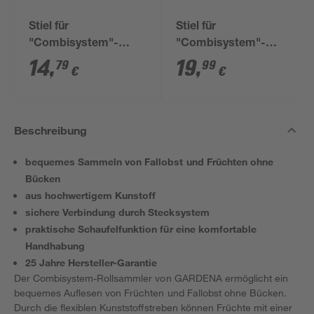
Stiel für
Stiel für
"Combisystem"-
"Combisystem"-
Geräte Esche 130 cm
Geräte Esche 150 cm
14
,
19
,
79
99
€
€
Beschreibung
bequemes Sammeln von Fallobst und Früchten ohne
Bücken
aus hochwertigem Kunstoff
sichere Verbindung durch Stecksystem
praktische Schaufelfunktion für eine komfortable
Handhabung
25 Jahre Hersteller-Garantie
Der Combisystem-Rollsammler von GARDENA ermöglicht ein
bequemes Auflesen von Früchten und Fallobst ohne Bücken.
Durch die flexiblen Kunststoffstreben können Früchte mit einer