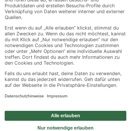
Sicher einkaufen
Jetzt die toom-App herunterladen
Alle Preisangaben in EUR inkl. gesetzl. MwSt.. Die dargestellten Angebote sind unter
Umständen nicht in allen Märkten verfügbar. Die angegebenen Verfügbarkeiten beziehen
sich auf den unter "Mein Markt" ausgewählten toom Baumarkt. Alle Angebote und
Produkte nur solange der Vorrat reicht.
*Paketversand ab 59 € versandkostenfrei, gilt nicht für Artikel mit Speditionsversand, hier
fallen zusätzliche Versandkosten an.
Datenschutz
Privatsphäre
Impressum
AGB
Nutzungsbedingungen
Widerrufsrecht
Vertrag widerrufen
Barrierefreiheit