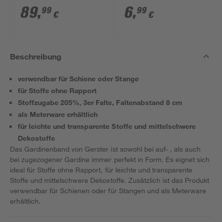
3-teilig
Stück
89
,
6
,
99
99
€
€
Beschreibung
verwendbar für Schiene oder Stange
für Stoffe ohne Rapport
Stoffzugabe 205%, 3er Falte, Faltenabstand 8 cm
als Meterware erhältlich
für leichte und transparente Stoffe und mittelschwere
Dekostoffe
Das Gardinenband von Gerster ist sowohl bei auf- , als auch
bei zugezogener Gardine immer perfekt in Form. Es eignet sich
ideal für Stoffe ohne Rapport, für leichte und transparente
Stoffe und mittelschwere Dekostoffe. Zusätzlich ist das Produkt
verwendbar für Schienen oder für Stangen und als Meterware
erhältlich.