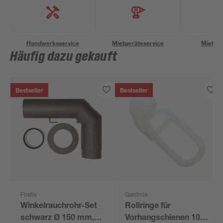
Handwerksservice
Mietgeräteservice
Miettra
Häufig dazu gekauft
Bestseller
Bestseller
Firefix
Gardinia
Winkelrauchrohr-Set
Rollringe für
schwarz Ø 150 mm,
Vorhangschienen 100