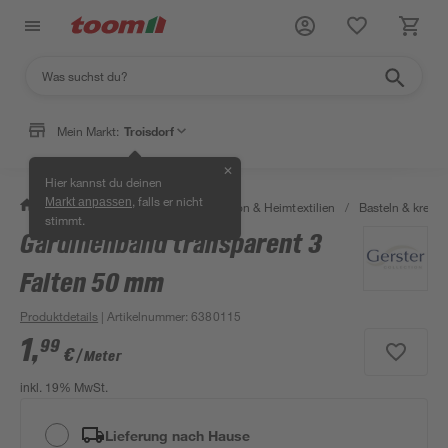
Mein Markt:
Troisdorf
✕
Hier kannst du deinen
, falls er nicht
Markt anpassen
/
Wohnen & Haushalt
/
Dekoration & Heimtextilien
/
Basteln & kreati
stimmt.
Gardinenband transparent 3
Falten 50 mm
Produktdetails
| Artikelnummer
:
6380115
1
,
99
€
/ Meter
inkl. 19% MwSt.
Lieferung nach Hause