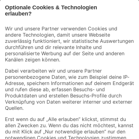
Bleib auf dem Laufenden mit unserem Newsletter
Der toom Newsletter: Keine Angebote und Aktionen mehr verpassen!
Zur Newsletter Anmeldung
Folge uns
Zahlungsarten
Versandarten
Sicher einkaufen
Jetzt die toom-App herunterladen