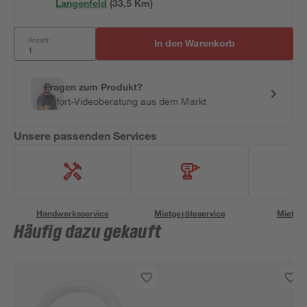
Langenfeld
(
33,5
 Km)
Anzahl:
In den Warenkorb
Fragen zum Produkt?
Sofort-Videoberatung aus dem Markt
Unsere passenden Services
Handwerksservice
Mietgeräteservice
Miettra
Häufig dazu gekauft