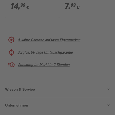
schwarz 125-240 cm
'Country' offen braun
14
,
7
,
99
99
€
€
5 Jahre Garantie auf toom Eigenmarken
Sorglos, 90 Tage Umtauschgarantie
Abholung im Markt in 2 Stunden
Wissen & Service
Unternehmen