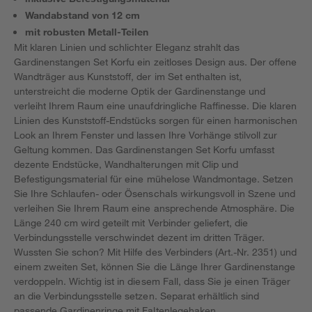
Wandabstand von 12 cm
mit robusten Metall-Teilen
Mit klaren Linien und schlichter Eleganz strahlt das
Gardinenstangen Set Korfu ein zeitloses Design aus. Der offene
Wandträger aus Kunststoff, der im Set enthalten ist,
unterstreicht die moderne Optik der Gardinenstange und
verleiht Ihrem Raum eine unaufdringliche Raffinesse. Die klaren
Linien des Kunststoff-Endstücks sorgen für einen harmonischen
Look an Ihrem Fenster und lassen Ihre Vorhänge stilvoll zur
Geltung kommen. Das Gardinenstangen Set Korfu umfasst
dezente Endstücke, Wandhalterungen mit Clip und
Befestigungsmaterial für eine mühelose Wandmontage. Setzen
Sie Ihre Schlaufen- oder Ösenschals wirkungsvoll in Szene und
verleihen Sie Ihrem Raum eine ansprechende Atmosphäre. Die
Länge 240 cm wird geteilt mit Verbinder geliefert, die
Verbindungsstelle verschwindet dezent im dritten Träger.
Wussten Sie schon? Mit Hilfe des Verbinders (Art.-Nr. 2351) und
einem zweiten Set, können Sie die Länge Ihrer Gardinenstange
verdoppeln. Wichtig ist in diesem Fall, dass Sie je einen Träger
an die Verbindungsstelle setzen. Separat erhältlich sind
passende Gardinenringe mit Faltenlegehaken.