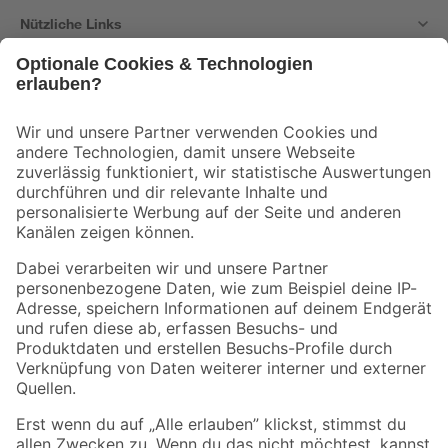
Nützliche Links
Bleib auf dem Laufenden mit unserem Newsletter
Der toom Newsletter: Keine Angebote und Aktionen mehr verpassen!
Zur Newsletter Anmeldung
Folge uns
Zahlungsarten
Versandarten
Sicher einkaufen