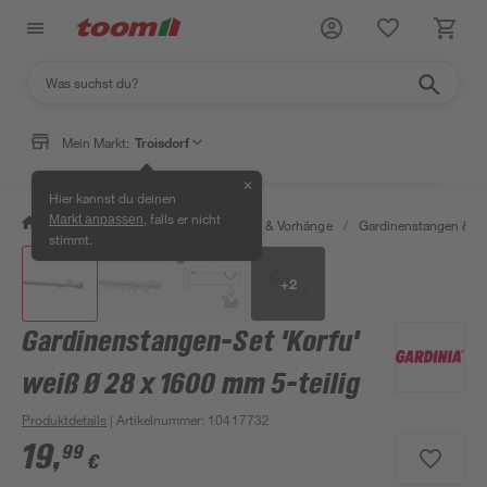
Mein Markt:
Troisdorf
✕
Hier kannst du deinen
, falls er nicht
Markt anpassen
/
Wohnen & Haushalt
/
Gardinen & Vorhänge
/
Gardinenstangen & G
stimmt.
+
2
Gardinenstangen-Set 'Korfu'
weiß Ø 28 x 1600 mm 5-teilig
Produktdetails
| Artikelnummer
:
10417732
19
,
99
€