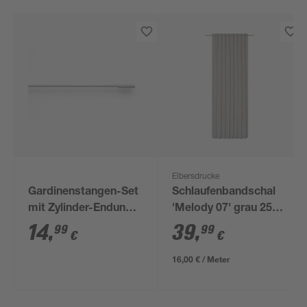
Elbersdrucke
Gardinenstangen-Set
Schlaufenbandschal
mit Zylinder-Endung
'Melody 07' grau 255
weiß 125-240 cm
x 140 cm
14
,
39
,
99
99
€
€
16,00 € / Meter