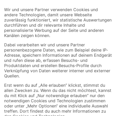
Bleib auf dem Laufenden mit unserem Newsletter
Der toom Newsletter: Keine Angebote und Aktionen mehr verpassen!
Zur Newsletter Anmeldung
Folge uns
Zahlungsarten
Versandarten
Sicher einkaufen
Jetzt die toom-App herunterladen