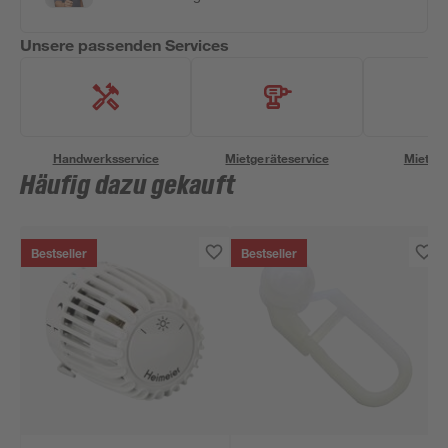
Unsere passenden Services
Handwerksservice
Mietgeräteservice
Miettra
Häufig dazu gekauft
Bestseller
Bestseller