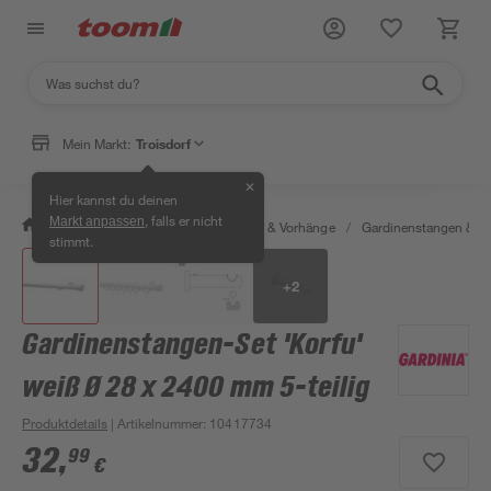
Mein Markt:
Troisdorf
✕
Hier kannst du deinen
, falls er nicht
Markt anpassen
/
Wohnen & Haushalt
/
Gardinen & Vorhänge
/
Gardinenstangen & G
stimmt.
+
2
Gardinenstangen-Set 'Korfu'
weiß Ø 28 x 2400 mm 5-teilig
Produktdetails
| Artikelnummer
:
10417734
32
,
99
€