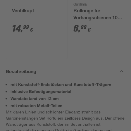
Gardinia
Ventilkopf
Rollringe für
Vorhangschienen 100
Stück
14
,
6
,
99
99
€
€
Beschreibung
mit Kunststoff-Endstücken und Kunststoff-Trägern
inklusive Befestigungsmaterial
Wandabstand von 12 cm
mit robusten Metall-Teilen
Mit klaren Linien und schlichter Eleganz strahlt das
Gardinenstangen Set Korfu ein zeitloses Design aus. Der offene
Wandträger aus Kunststoff, der im Set enthalten ist,
unterstreicht die moderne Optik der Gardinenstange und