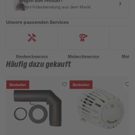
Fragen zum Produkt?
Sofort-Videoberatung aus dem Markt
Unsere passenden Services
Handwerksservice
Mietgeräteservice
Miettra
Häufig dazu gekauft
Bestseller
Bestseller