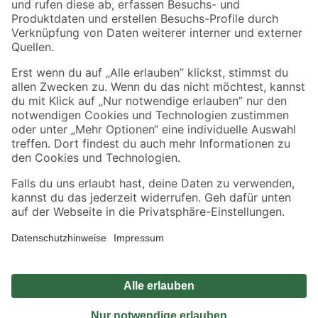
Sicher einkaufen
Jetzt die toom-App herunterladen
Alle Preisangaben in EUR inkl. gesetzl. MwSt.. Die dargestellten Angebote sind unter
Umständen nicht in allen Märkten verfügbar. Die angegebenen Verfügbarkeiten beziehen
sich auf den unter "Mein Markt" ausgewählten toom Baumarkt. Alle Angebote und
Produkte nur solange der Vorrat reicht.
*Paketversand ab 59 € versandkostenfrei, gilt nicht für Artikel mit Speditionsversand, hier
fallen zusätzliche Versandkosten an.
Datenschutz
Privatsphäre
Impressum
AGB
Nutzungsbedingungen
Widerrufsrecht
Vertrag widerrufen
Barrierefreiheit