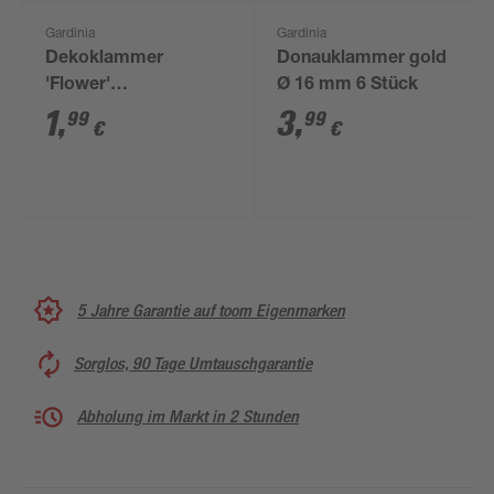
Gardinia
Gardinia
Dekoklammer
Donauklammer gold
'Flower'
Ø 16 mm 6 Stück
edelstahlfarben
1
,
3
,
99
99
€
€
5 Jahre Garantie auf toom Eigenmarken
Sorglos, 90 Tage Umtauschgarantie
Abholung im Markt in 2 Stunden