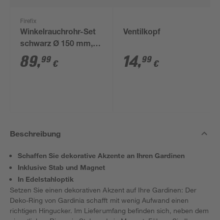
Firefix
Winkelrauchrohr-Set
Ventilkopf
schwarz Ø 150 mm,
3-teilig
89
,
14
,
99
99
€
€
Beschreibung
Schaffen Sie dekorative Akzente an Ihren Gardinen
Inklusive Stab und Magnet
In Edelstahloptik
Setzen Sie einen dekorativen Akzent auf Ihre Gardinen: Der
Deko-Ring von Gardinia schafft mit wenig Aufwand einen
richtigen Hingucker. Im Lieferumfang befinden sich, neben dem