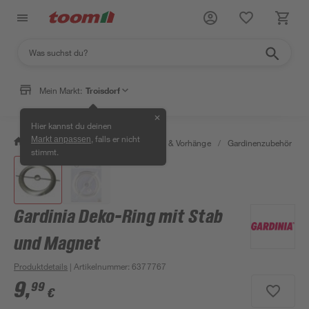
Mein Markt:
Troisdorf
✕
Hier kannst du deinen
, falls er nicht
Markt anpassen
/
Wohnen & Haushalt
/
Gardinen & Vorhänge
/
Gardinenzubehör
/
stimmt.
Gardinia Deko-Ring mit Stab
und Magnet
Produktdetails
| Artikelnummer
:
6377767
9
,
99
€