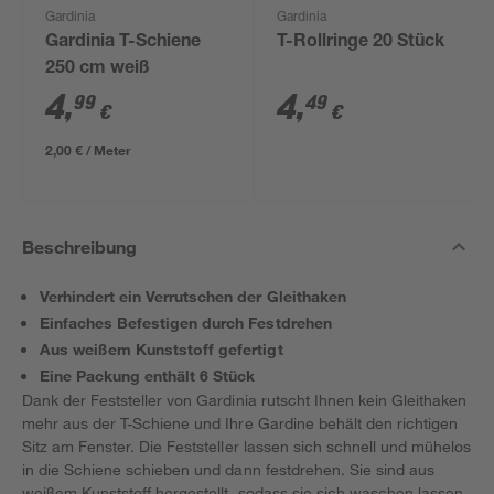
Gardinia
Gardinia
Gardinia T-Schiene
T-Rollringe 20 Stück
250 cm weiß
4
,
4
,
99
49
€
€
2,00 € / Meter
Beschreibung
Verhindert ein Verrutschen der Gleithaken
Einfaches Befestigen durch Festdrehen
Aus weißem Kunststoff gefertigt
Eine Packung enthält 6 Stück
Dank der Feststeller von Gardinia rutscht Ihnen kein Gleithaken
mehr aus der T-Schiene und Ihre Gardine behält den richtigen
Sitz am Fenster. Die Feststeller lassen sich schnell und mühelos
in die Schiene schieben und dann festdrehen. Sie sind aus
weißem Kunststoff hergestellt, sodass sie sich waschen lassen.