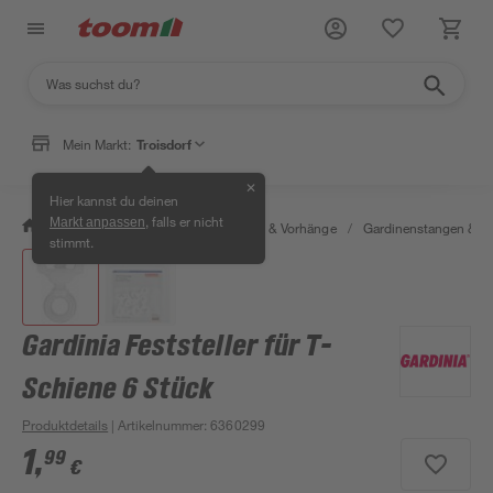
Mein Markt:
Troisdorf
✕
Hier kannst du deinen
, falls er nicht
Markt anpassen
/
Wohnen & Haushalt
/
Gardinen & Vorhänge
/
Gardinenstangen & G
stimmt.
Gardinia Feststeller für T-
Schiene 6 Stück
Produktdetails
| Artikelnummer
:
6360299
1
,
99
€