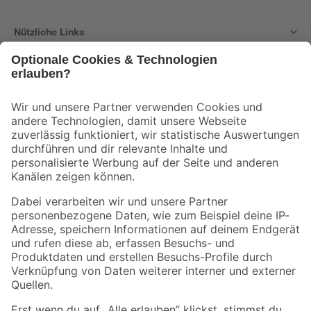
Nützliche Links
Bleib auf dem Laufenden mit unserem Newsletter
Der toom Newsletter: Keine Angebote und Aktionen mehr verpassen!
Zur Newsletter Anmeldung
Folge uns
Zahlungsarten
Versandarten
Sicher einkaufen