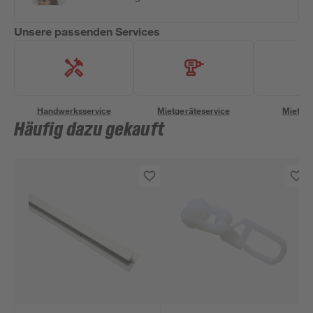
Unsere passenden Services
Handwerksservice
Mietgeräteservice
Miettra
Häufig dazu gekauft