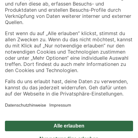
Zahlungsarten
Versandarten
Sicher einkaufen
Jetzt die toom-App herunterladen
Alle Preisangaben in EUR inkl. gesetzl. MwSt.. Die dargestellten Angebote sind unter
Umständen nicht in allen Märkten verfügbar. Die angegebenen Verfügbarkeiten beziehen
sich auf den unter "Mein Markt" ausgewählten toom Baumarkt. Alle Angebote und
Produkte nur solange der Vorrat reicht.
*Paketversand ab 59 € versandkostenfrei, gilt nicht für Artikel mit Speditionsversand, hier
fallen zusätzliche Versandkosten an.
Datenschutz
Privatsphäre
Impressum
AGB
Nutzungsbedingungen
Widerrufsrecht
Vertrag widerrufen