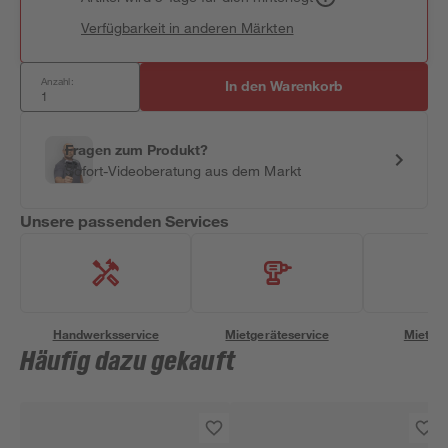
Verfügbarkeit in anderen Märkten
Anzahl:
In den Warenkorb
Fragen zum Produkt?
Sofort-Videoberatung aus dem Markt
Unsere passenden Services
Handwerksservice
Mietgeräteservice
Miettra
Häufig dazu gekauft