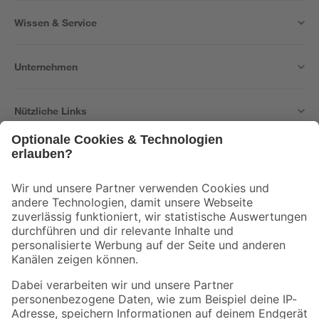
Wissen & Service
Unternehmen
Nützliche Links
Bleib auf dem Laufenden mit unserem Newsletter
Der toom Newsletter: Keine Angebote und Aktionen mehr verpassen!
Zur Newsletter Anmeldung
Folge uns