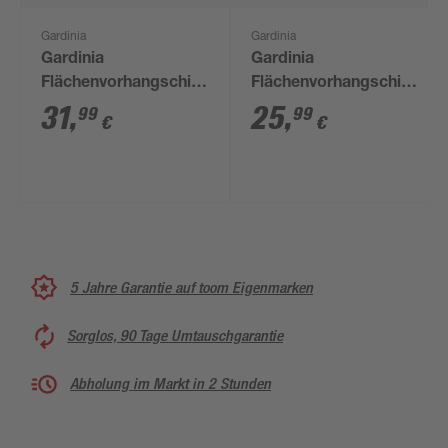
Gardinia
Gardinia
Gardinia
Gardinia
Flächenvorhangschiene
Flächenvorhangschiene
'Atlanta' silbern 210
'Atlanta' silbern 160
31
,
25
,
99
99
€
€
cm
cm
5 Jahre Garantie auf toom Eigenmarken
Sorglos, 90 Tage Umtauschgarantie
Abholung im Markt in 2 Stunden