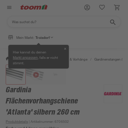
Mein Markt:
Troisdorf
✕
Hier kannst du deinen
, falls er nicht
Markt anpassen
/
Wohnen & Haushalt
/
Gardinen & Vorhänge
/
Gardinenstangen & G
stimmt.
Gardinia
Flächenvorhangschiene
'Atlanta' silbern 260 cm
Produktdetails
| Artikelnummer
:
6706502