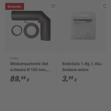
Bestseller
Firefix
Winkelrauchrohr-Set
Endstück 1-lfg. f. Alu-
schwarz Ø 150 mm,
Schiene weiss
3-teilig
89
,
3
,
99
99
€
€