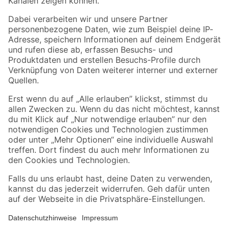
Folge uns
Zahlungsarten
Versandarten
Sicher einkaufen
Jetzt die toom-App herunterladen
Alle Preisangaben in EUR inkl. gesetzl. MwSt.. Die dargestellten Angebote sind unter
Umständen nicht in allen Märkten verfügbar. Die angegebenen Verfügbarkeiten beziehen
sich auf den unter "Mein Markt" ausgewählten toom Baumarkt. Alle Angebote und
Produkte nur solange der Vorrat reicht.
*Paketversand ab 59 € versandkostenfrei, gilt nicht für Artikel mit Speditionsversand, hier