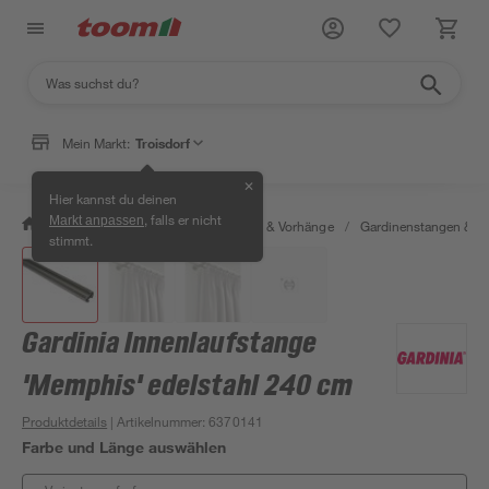
Mein Markt:
Troisdorf
✕
Hier kannst du deinen
, falls er nicht
Markt anpassen
/
Wohnen & Haushalt
/
Gardinen & Vorhänge
/
Gardinenstangen & G
stimmt.
Gardinia Innenlaufstange
'Memphis' edelstahl 240 cm
Produktdetails
| Artikelnummer
:
6370141
Farbe und Länge auswählen