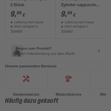
2 Stück
Zylinder cappuccino
2 Stück
9
,
9
,
99
99
€
€
Lieferung nach Hause
Lieferung nach Hause
Nicht verfügbar in
Nicht verfügbar in
Troisdorf
Troisdorf
Fragen zum Produkt?
Sofort-Videoberatung aus dem Markt
Unsere passenden Services
Handwerksservice
Mietgeräteservice
Miettra
Häufig dazu gekauft