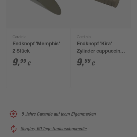
Gardinia
Gardinia
Endknopf 'Memphis'
Endknopf 'Kira'
2 Stück
Zylinder cappuccino 2
Stück
9
,
9
,
99
99
€
€
5 Jahre Garantie auf toom Eigenmarken
Sorglos, 90 Tage Umtauschgarantie