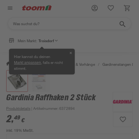
Mein Markt:
Troisdorf
✕
Hier kannst du deinen
, falls er nicht
Markt anpassen
/
Wohnen & Haushalt
/
Gardinen & Vorhänge
/
Gardinenstangen & G
stimmt.
Gardinia Raffhaken 2 Stück
Produktdetails
| Artikelnummer
:
6372894
2
,
49
€
inkl. 19% MwSt.