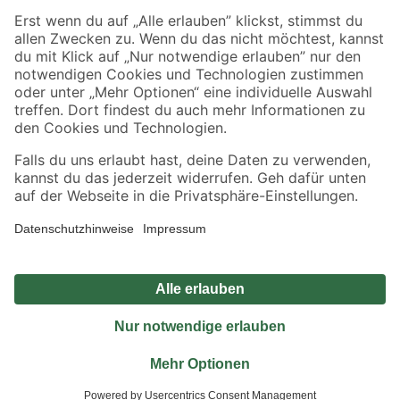
Sicher einkaufen
Jetzt die toom-App herunterladen
Alle Preisangaben in EUR inkl. gesetzl. MwSt.. Die dargestellten Angebote sind unter
Umständen nicht in allen Märkten verfügbar. Die angegebenen Verfügbarkeiten beziehen
sich auf den unter "Mein Markt" ausgewählten toom Baumarkt. Alle Angebote und
Produkte nur solange der Vorrat reicht.
*Paketversand ab 59 € versandkostenfrei, gilt nicht für Artikel mit Speditionsversand, hier
fallen zusätzliche Versandkosten an.
Datenschutz
Privatsphäre
Impressum
AGB
Nutzungsbedingungen
Widerrufsrecht
Vertrag widerrufen
Barrierefreiheit
© 2026 toom Baumarkt GmbH