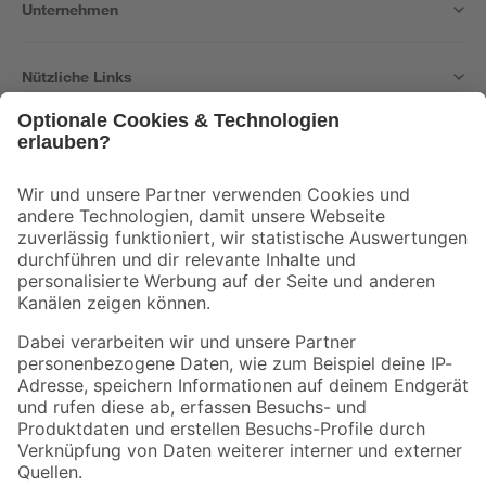
Unternehmen
Nützliche Links
Bleib auf dem Laufenden mit unserem Newsletter
Der toom Newsletter: Keine Angebote und Aktionen mehr verpassen!
Zur Newsletter Anmeldung
Folge uns
Zahlungsarten
Versandarten