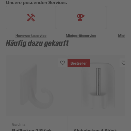
Unsere passenden Services
Handwerksservice
Mietgeräteservice
Miettra
Häufig dazu gekauft
Bestseller
Gardinia