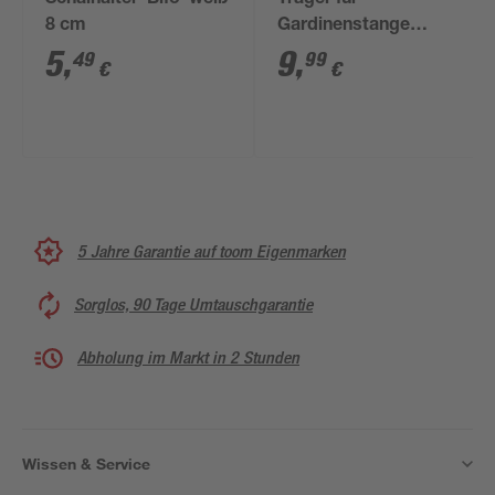
Schalhalter 'Bifo' weiß
Träger für
8 cm
Gardinenstange
'Country' Rustikal
5
,
9
,
49
99
€
€
offen braun
5 Jahre Garantie auf toom Eigenmarken
Sorglos, 90 Tage Umtauschgarantie
Abholung im Markt in 2 Stunden
Wissen & Service