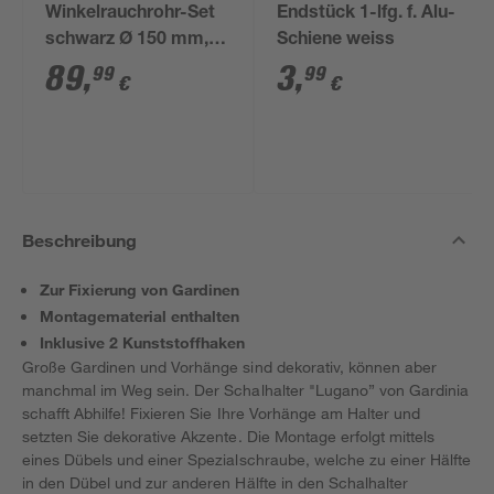
Winkelrauchrohr-Set
Endstück 1-lfg. f. Alu-
schwarz Ø 150 mm,
Schiene weiss
3-teilig
89
,
3
,
99
99
€
€
Beschreibung
Zur Fixierung von Gardinen
Montagematerial enthalten
Inklusive 2 Kunststoffhaken
Große Gardinen und Vorhänge sind dekorativ, können aber
manchmal im Weg sein. Der Schalhalter "Lugano” von Gardinia
schafft Abhilfe! Fixieren Sie Ihre Vorhänge am Halter und
setzten Sie dekorative Akzente. Die Montage erfolgt mittels
eines Dübels und einer Spezialschraube, welche zu einer Hälfte
in den Dübel und zur anderen Hälfte in den Schalhalter