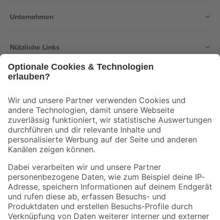
Unternehmen
Nützliche Links
Bleib auf dem Laufenden mit unserem Newsletter
Der toom Newsletter: Keine Angebote und Aktionen mehr verpassen!
Zur Newsletter Anmeldung
Folge uns
Zahlungsarten
Versandarten