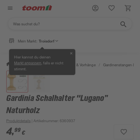
Mein Markt:
Troisdorf
✕
Hier kannst du deinen
, falls er nicht
Markt anpassen
/
Wohnen & Haushalt
/
Gardinen & Vorhänge
/
Gardinenstangen & G
stimmt.
Gardinia Schalhalter "Lugano”
Naturholz
Produktdetails
| Artikelnummer
:
6360937
4
,
99
€