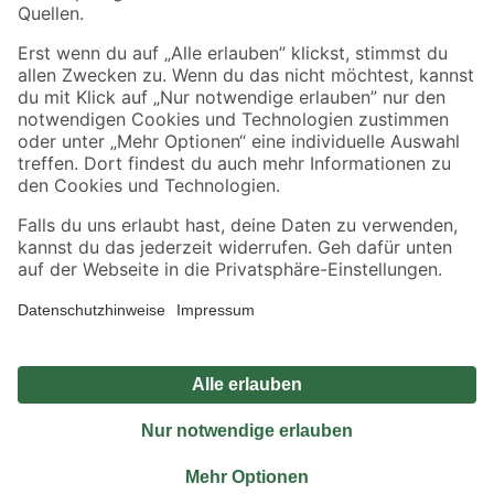
Sicher einkaufen
Jetzt die toom-App herunterladen
Alle Preisangaben in EUR inkl. gesetzl. MwSt.. Die dargestellten Angebote sind unter
Umständen nicht in allen Märkten verfügbar. Die angegebenen Verfügbarkeiten beziehen
sich auf den unter "Mein Markt" ausgewählten toom Baumarkt. Alle Angebote und
Produkte nur solange der Vorrat reicht.
*Paketversand ab 59 € versandkostenfrei, gilt nicht für Artikel mit Speditionsversand, hier
fallen zusätzliche Versandkosten an.
Datenschutz
Privatsphäre
Impressum
AGB
Nutzungsbedingungen
Widerrufsrecht
Vertrag widerrufen
Barrierefreiheit
© 2026 toom Baumarkt GmbH